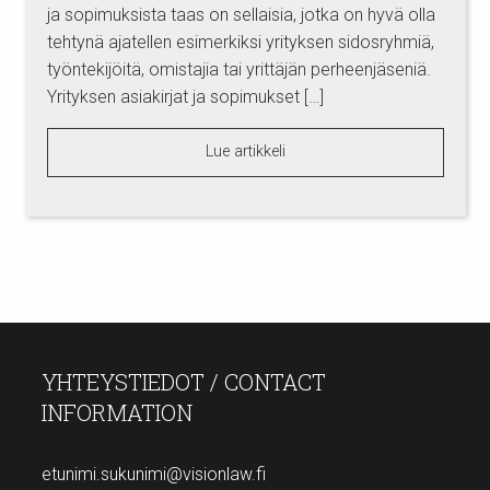
ja sopimuksista taas on sellaisia, jotka on hyvä olla
tehtynä ajatellen esimerkiksi yrityksen sidosryhmiä,
työntekijöitä, omistajia tai yrittäjän perheenjäseniä.
Yrityksen asiakirjat ja sopimukset […]
Lue artikkeli
YHTEYSTIEDOT / CONTACT
INFORMATION
etunimi.sukunimi@visionlaw.fi