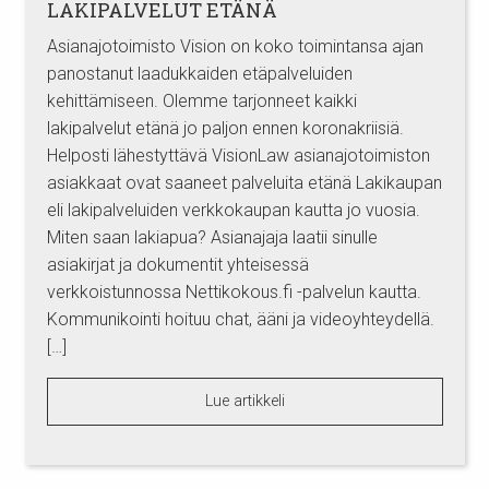
LAKIPALVELUT ETÄNÄ
Asianajotoimisto Vision on koko toimintansa ajan
panostanut laadukkaiden etäpalveluiden
kehittämiseen. Olemme tarjonneet kaikki
lakipalvelut etänä jo paljon ennen koronakriisiä.
Helposti lähestyttävä VisionLaw asianajotoimiston
asiakkaat ovat saaneet palveluita etänä Lakikaupan
eli lakipalveluiden verkkokaupan kautta jo vuosia.
Miten saan lakiapua? Asianajaja laatii sinulle
asiakirjat ja dokumentit yhteisessä
verkkoistunnossa Nettikokous.fi -palvelun kautta.
Kommunikointi hoituu chat, ääni ja videoyhteydellä.
[…]
Lue artikkeli