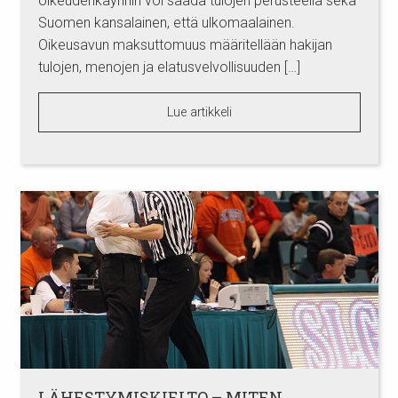
oikeudenkäynnin voi saada tulojen perusteella sekä
Suomen kansalainen, että ulkomaalainen.
Oikeusavun maksuttomuus määritellään hakijan
tulojen, menojen ja elatusvelvollisuuden […]
Lue artikkeli
LÄHESTYMISKIELTO – MITEN