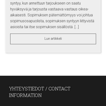
syntyy, kun annettuun tarjoukseen on saatu
hyväksyvä ja tarjousta vastaava vastaus oikea-
aikaisesti. Sopimuksen pätemättömyys voi johtua
sopimusosapuolista, sopimuksen syntyyn liittyvistä
asioista tai itse sopimuksen sisällöstä. […]
Lue artikkeli
YHTEYSTIEDOT / CONTACT
INFORMATION