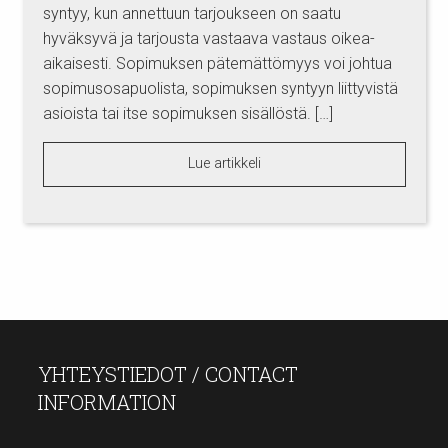
syntyy, kun annettuun tarjoukseen on saatu
hyväksyvä ja tarjousta vastaava vastaus oikea-
aikaisesti. Sopimuksen pätemättömyys voi johtua
sopimusosapuolista, sopimuksen syntyyn liittyvistä
asioista tai itse sopimuksen sisällöstä. […]
Lue artikkeli
YHTEYSTIEDOT / CONTACT
INFORMATION