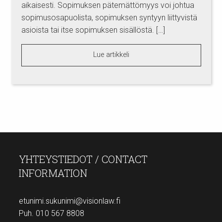
aikaisesti. Sopimuksen pätemättömyys voi johtua
sopimusosapuolista, sopimuksen syntyyn liittyvistä
asioista tai itse sopimuksen sisällöstä. […]
Lue artikkeli
YHTEYSTIEDOT / CONTACT
INFORMATION
etunimi.sukunimi@visionlaw.fi
Puh. 010 567 8808