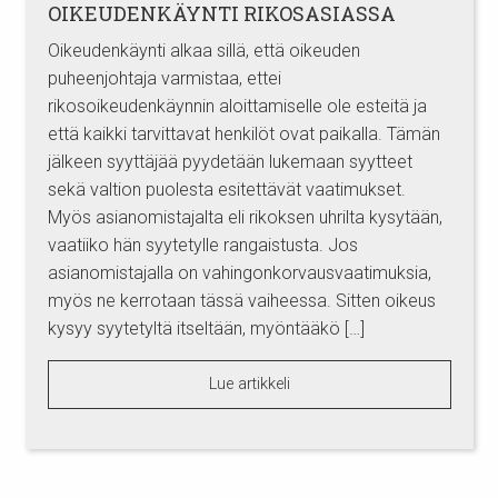
OIKEUDENKÄYNTI RIKOSASIASSA
Oikeudenkäynti alkaa sillä, että oikeuden
puheenjohtaja varmistaa, ettei
rikosoikeudenkäynnin aloittamiselle ole esteitä ja
että kaikki tarvittavat henkilöt ovat paikalla. Tämän
jälkeen syyttäjää pyydetään lukemaan syytteet
sekä valtion puolesta esitettävät vaatimukset.
Myös asianomistajalta eli rikoksen uhrilta kysytään,
vaatiiko hän syytetylle rangaistusta. Jos
asianomistajalla on vahingonkorvausvaatimuksia,
myös ne kerrotaan tässä vaiheessa. Sitten oikeus
kysyy syytetyltä itseltään, myöntääkö […]
Lue artikkeli