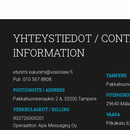
YHTEYSTIEDOT / CON
INFORMATION
etunimi.sukunimi@visionlaw.fi
TAMPERE
Puh. 010 567 8808
Pakkahuone
POSTIOSOITE / ADDRESS
FUENGIRO
Pakkahuoneenaukio 2 A, 33200 Tampere
29640 Mál
VERKKOLASKUT / BILLING
VAASA
003726000201
Pitkäkatu 6
Operaattori: Apix Messaging Oy