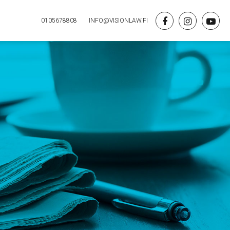
0105678808
INFO@VISIONLAW.FI