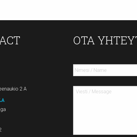
TACT
OTA YHTEY
enaukio 2 A
LA
aga
2