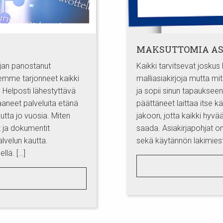
MAKSUTTOMIA AS
ajan panostanut
Kaikki tarvitsevat joskus 
emme tarjonneet kaikki
malliasiakirjoja mutta mit
. Helposti lähestyttävä
ja sopii sinun tapaukse
aneet palveluita etänä
päättäneet laittaa itse 
utta jo vuosia. Miten
jakoon, jotta kaikki hyvää
at ja dokumentit
saada. Asiakirjapohjat on
lvelun kautta.
sekä käytännön lakimiest
llä. […]