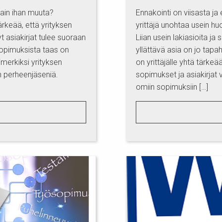
tain ihan muuta?
Ennakointi on viisasta ja 
rkeää, että yrityksen
yrittäjä unohtaa usein hu
yt asiakirjat tulee suoraan
Liian usein lakiasioita ja
 sopimuksista taas on
yllättävä asia on jo tap
simerkiksi yrityksen
on yrittäjälle yhtä tärkeä
än perheenjäseniä.
sopimukset ja asiakirjat
omiin sopimuksiin […]