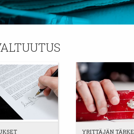
VALTUUTUS
MUKSET
YRITTÄJÄN TÄRK