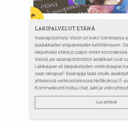
LAKIPALVELUT ETÄNÄ
Asianajotoimisto Vision on koko toimintansa 
laadukkaiden etäpalveluiden kehittämiseen. Ol
lakipalvelut etänä jo paljon ennen koronakriisiä
VisionLaw asianajotoimiston asiakkaat ovat sa
Lakikaupan eli lakipalveluiden verkkokaupan ka
saan lakiapua? Asianajaja laatii sinulle asiakirj
yhteisessä verkkoistunnossa Nettikokous.fi -pa
Kommunikointi hoituu chat, ääni ja videoyhteyde
Lue artikkeli