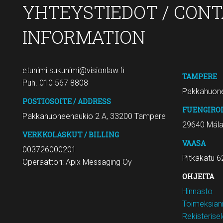
YHTEYSTIEDOT / CON
INFORMATION
etunimi.sukunimi@visionlaw.fi
TAMPERE
Puh. 010 567 8808
Pakkahuone
POSTIOSOITE / ADDRESS
FUENGIRO
Pakkahuoneenaukio 2 A, 33200 Tampere
29640 Mál
VERKKOLASKUT / BILLING
VAASA
003726000201
Pitkäkatu 6
Operaattori: Apix Messaging Oy
OHJEITA
Hinnasto
Toimeksiann
Rekisterise