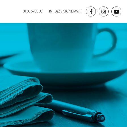
0105678808
INFO@VISIONLAW.FI