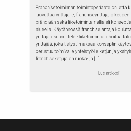
Franchisetoiminnan toimintaperiaate on, että ke
luovuttaa yrittäjälle, franchiseyrittäjä, oikeude
brändiään sekä liiketoimintamallia eli konseptia 
alueella. Käytännössä franchise antaja koulutt
yrittäjän, suunnittelee liiketoiminnan, hoitaa tal
yrittäjää, joka tietysti maksaa konseptin käytö
perustuu toimivalle yhteistyölle ketjun ja yksityis
franchiseketjuja on ruoka- ja […]
Lue artikkeli