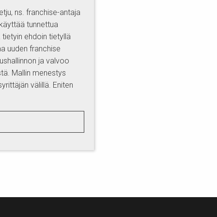
tju, ns. franchise-antaja
n käyttää tunnettua
tietyin ehdoin tietyllä
aa uuden franchise
oushallinnon ja valvoo
stä. Mallin menestys
yrittäjän välillä. Eniten