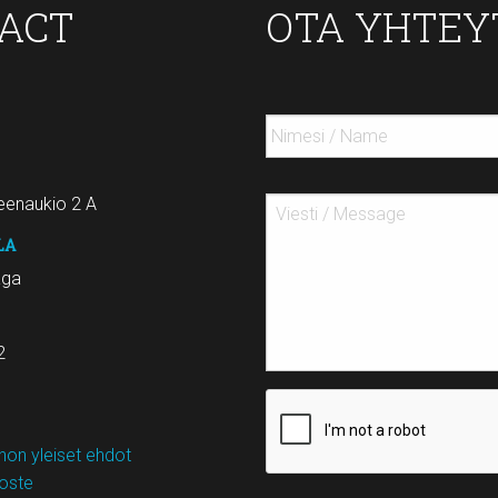
TACT
OTA YHTEY
enaukio 2 A
LA
aga
2
on yleiset ehdot
loste