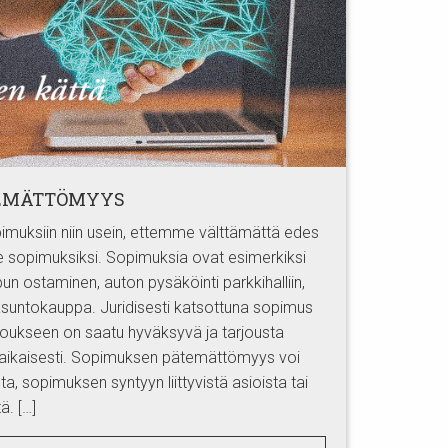
TEMÄTTÖMYYS
uksiin niin usein, ettemme välttämättä edes
e sopimuksiksi. Sopimuksia ovat esimerkiksi
lipun ostaminen, auton pysäköinti parkkihalliin,
 asuntokauppa. Juridisesti katsottuna sopimus
rjoukseen on saatu hyväksyvä ja tarjousta
aikaisesti. Sopimuksen pätemättömyys voi
, sopimuksen syntyyn liittyvistä asioista tai
ä. […]