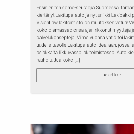
Ensin eniten some-seuraajia Suomessa, tämä
kiertänyt Lakitupa-auto ja nyt uniikki Lakipakki p
VisionLaw lakitoimisto on muutoksen veturi! Vi
koko olemassaolonsa ajan rikkonut myyttejä ja
palvelukonsepteja. Viime vuonna yhtiö toi lak
uudelle tasolle Lakitupa-auto ideallaan, jossa 
asiakkaita liikkuvassa lakitoimistossa. Auto k
rauhoituttua koko […]
Lue artikkeli