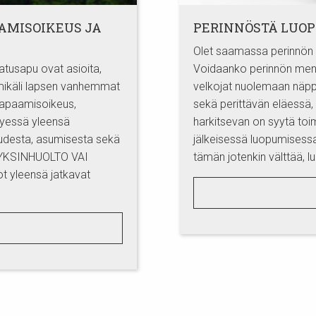
AMISOIKEUS JA
PERINNÖSTÄ LUOP
Olet saamassa perinnön m
atusapu ovat asioita,
Voidaanko perinnön menemi
mikäli lapsen vanhemmat
velkojat nuolemaan näpp
tapaamisoikeus,
sekä perittävän eläessä,
tyessä yleensä
harkitsevan on syytä toi
udesta, asumisesta sekä
jälkeisessä luopumisessa
. YKSINHUOLTO VAI
tämän jotenkin välttää, l
t yleensä jatkavat