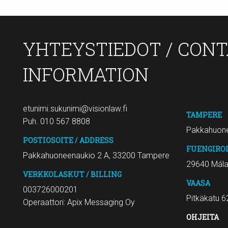
YHTEYSTIEDOT / CON
INFORMATION
etunimi.sukunimi@visionlaw.fi
TAMPERE
Puh. 010 567 8808
Pakkahuone
POSTIOSOITE / ADDRESS
FUENGIRO
Pakkahuoneenaukio 2 A, 33200 Tampere
29640 Mál
VERKKOLASKUT / BILLING
VAASA
003726000201
Pitkäkatu 6
Operaattori: Apix Messaging Oy
OHJEITA