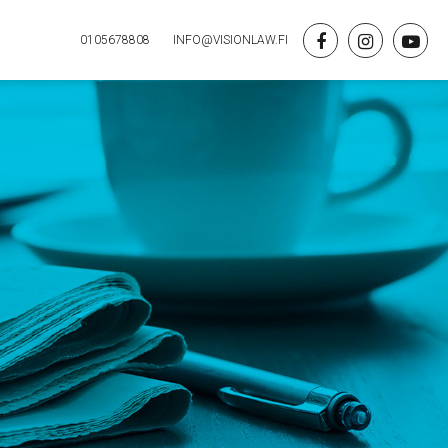
0105678808
INFO@VISIONLAW.FI