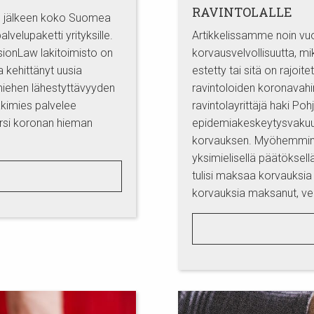
RAVINTOLALLE
n jälkeen koko Suomea
alvelupaketti yrityksille.
Artikkelissamme noin vuo
sionLaw lakitoimisto on
korvausvelvollisuutta, mi
 kehittänyt uusia
estetty tai sitä on rajoit
imiehen lähestyttävyyden
ravintoloiden koronavah
lakimies palvelee
ravintolayrittäjä haki Po
iersi koronan hieman
epidemiakeskeytysvakuut
korvauksen. Myöhemmin v
yksimielisellä päätöksel
tulisi maksaa korvauksia 
korvauksia maksanut, vei