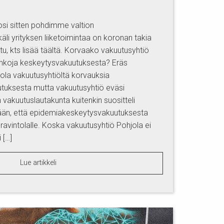
si sitten pohdimme valtion
käli yrityksen liiketoimintaa on koronan takia
ettu, kts lisää täältä. Korvaako vakuutusyhtiö
inkoja keskeytysvakuutuksesta? Eräs
hjola vakuutusyhtiöltä korvauksia
uksesta mutta vakuutusyhtiö eväsi
akuutuslautakunta kuitenkin suositteli
lään, että epidemiakeskeytysvakuutuksesta
ravintolalle. Koska vakuutusyhtiö Pohjola ei
 […]
Lue artikkeli