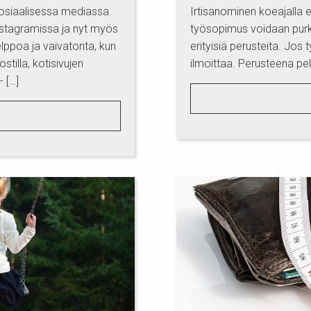
sosiaalisessa mediassa.
Irtisanominen koeajalla e
tagramissa ja nyt myös
työsopimus voidaan purk
lppoa ja vaivatonta, kun
erityisiä perusteita. Jos 
tilla, kotisivujen
ilmoittaa. Perusteena pel
 […]