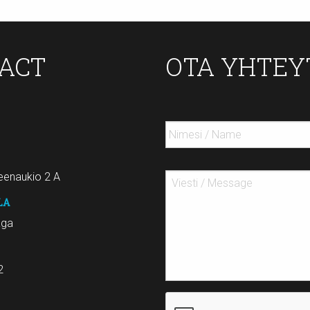
TACT
OTA YHTEY
enaukio 2 A
LA
aga
2