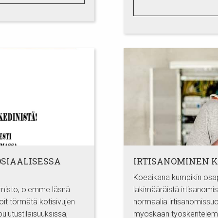
OSIAALISESSA
IRTISANOMINEN 
Koeaikana kumpikin osapu
imisto, olemme läsnä
lakimääräistä irtisanomisa
voit törmätä kotisivujen
normaalia irtisanomissuoj
ulutustilaisuuksissa,
myöskään työskentelemää