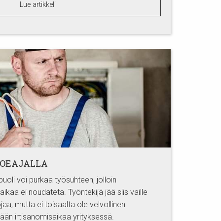
Lue artikkeli
KOEAJALLA
oli voi purkaa työsuhteen, jolloin
ikaa ei noudateta. Työntekijä jää siis vaille
aa, mutta ei toisaalta ole velvollinen
n irtisanomisaikaa yrityksessä.