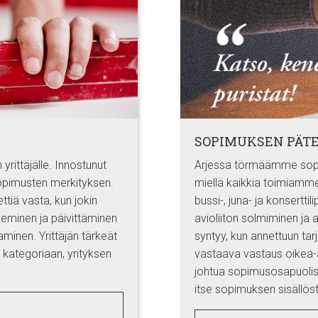
SOPIMUKSEN PÄ
 yrittäjälle. Innostunut
Arjessa törmäämme sopim
 sopimusten merkityksen.
miellä kaikkia toimiamm
ttiä vasta, kun jokin
bussi-, juna- ja konsertti
keminen ja päivittäminen
avioliiton solmiminen ja
aminen. Yrittäjän tärkeät
syntyy, kun annettuun ta
 kategoriaan, yrityksen
vastaava vastaus oikea-
johtua sopimusosapuolista
itse sopimuksen sisällöst