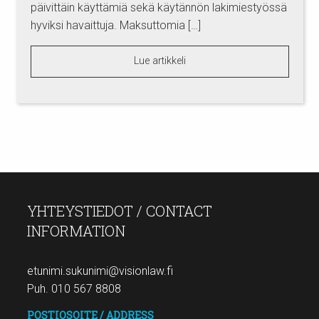
päivittäin käyttämiä sekä käytännön lakimiestyössä
hyviksi havaittuja. Maksuttomia […]
Lue artikkeli
YHTEYSTIEDOT / CONTACT
INFORMATION
etunimi.sukunimi@visionlaw.fi
Puh. 010 567 8808
POSTIOSOITE / ADDRESS