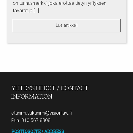
on tunnusmerkki, joka erottaa tietyn yrityksen
tavarat ja […]
Lue artikkeli
YHTEYSTIEDOT / CONTACT
INFORMATION
etunimi.sukunimi@visionlaw.fi
Puh. 010 567 8808
POSTIOSOITE / ADDRESS