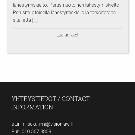
lähestymiskielto. Perusmuotoinen lähestymiskielto
Perusmuotoisella lähestymiskiellolla tarkoitetaan
sitä, että […]
Lue artikkeli
YHTEYSTIEDOT / CONTACT
INFORMATION
etunimi.sukunimi@visionlaw.fi
Puh. 010 567 8808