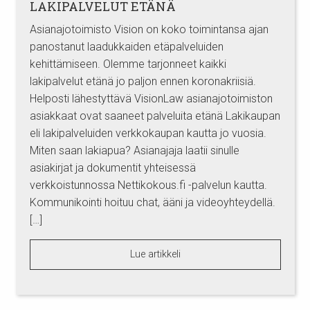
LAKIPALVELUT ETÄNÄ
Asianajotoimisto Vision on koko toimintansa ajan
panostanut laadukkaiden etäpalveluiden
kehittämiseen. Olemme tarjonneet kaikki
lakipalvelut etänä jo paljon ennen koronakriisiä.
Helposti lähestyttävä VisionLaw asianajotoimiston
asiakkaat ovat saaneet palveluita etänä Lakikaupan
eli lakipalveluiden verkkokaupan kautta jo vuosia.
Miten saan lakiapua? Asianajaja laatii sinulle
asiakirjat ja dokumentit yhteisessä
verkkoistunnossa Nettikokous.fi -palvelun kautta.
Kommunikointi hoituu chat, ääni ja videoyhteydellä.
[…]
Lue artikkeli