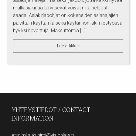
asiakirjamalleja ilmaiseksi jakoon, jotta kaikki hyvää
malliasiakirjaa tarvitsevat voivat niitä helposti
saada. Asiakirjapohjat on kokeneiden asianajajien
päivittäin käyttämiä sekä käytännön lakimiestyössä
hyviksi havaittuja. Maksuttomia […]
Lue artikkeli
YHTEYSTIEDOT / CONTACT
INFORMATION
etunimi.sukunimi@visionlaw.fi