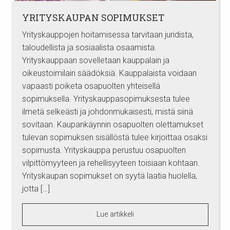
YRITYSKAUPAN SOPIMUKSET
Yrityskauppojen hoitamisessa tarvitaan juridista,
taloudellista ja sosiaalista osaamista.
Yrityskauppaan sovelletaan kauppalain ja
oikeustoimilain säädöksiä. Kauppalaista voidaan
vapaasti poiketa osapuolten yhteisellä
sopimuksella. Yrityskauppasopimuksesta tulee
ilmetä selkeästi ja johdonmukaisesti, mistä siinä
sovitaan. Kaupankäynnin osapuolten olettamukset
tulevan sopimuksen sisällöstä tulee kirjoittaa osaksi
sopimusta. Yrityskauppa perustuu osapuolten
vilpittömyyteen ja rehellisyyteen toisiaan kohtaan.
Yrityskaupan sopimukset on syytä laatia huolella,
jotta […]
Lue artikkeli