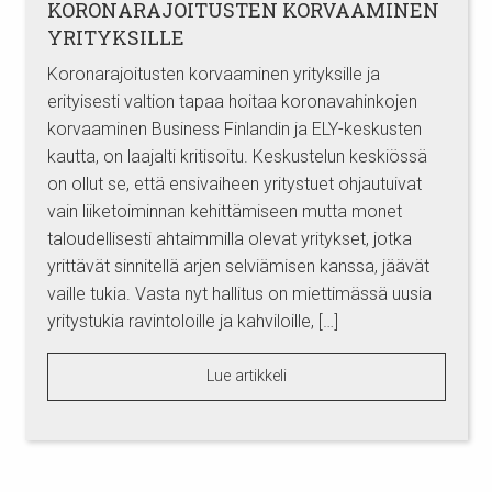
KORONARAJOITUSTEN KORVAAMINEN
YRITYKSILLE
Koronarajoitusten korvaaminen yrityksille ja
erityisesti valtion tapaa hoitaa koronavahinkojen
korvaaminen Business Finlandin ja ELY-keskusten
kautta, on laajalti kritisoitu. Keskustelun keskiössä
on ollut se, että ensivaiheen yritystuet ohjautuivat
vain liiketoiminnan kehittämiseen mutta monet
taloudellisesti ahtaimmilla olevat yritykset, jotka
yrittävät sinnitellä arjen selviämisen kanssa, jäävät
vaille tukia. Vasta nyt hallitus on miettimässä uusia
yritystukia ravintoloille ja kahviloille, […]
Lue artikkeli