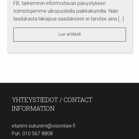
FB, tarkemmin informoitavan päivystyksen
toimistojemme ulkopuolisilla paikkakunnilla. Näin
laadukasta lakiapua saadakseen ei tarvitse aina […]
Lue artikkeli
YHTEYSTIEDOT / CONTACT
INFORMATION
etunimi.sukunimi@visionlaw.fi
Puh. 010 567 8808