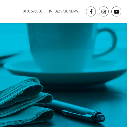
0105678808
INFO@VISIONLAW.FI