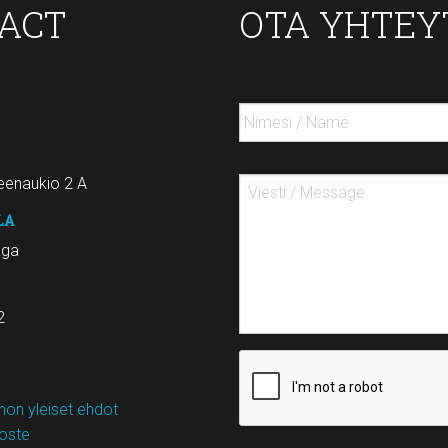
TACT
OTA YHTEY
enaukio 2 A
LA
aga
2
on yleiset ehdot
loste