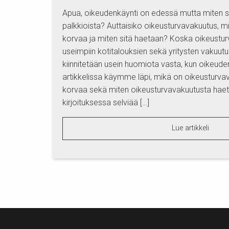
Apua, oikeudenkäynti on edessä mutta miten se
palkkioista? Auttaisiko oikeusturvavakuutus, mi
korvaa ja miten sitä haetaan? Koska oikeustur
useimpiin kotitalouksien sekä yritysten vakuutuk
kiinnitetään usein huomiota vasta, kun oikeud
artikkelissa käymme läpi, mikä on oikeusturva
korvaa sekä miten oikeusturvavakuutusta hae
kirjoituksessa selviää […]
Lue artikkeli