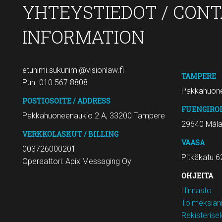
YHTEYSTIEDOT / CON
INFORMATION
etunimi.sukunimi@visionlaw.fi
TAMPERE
Puh. 010 567 8808
Pakkahuone
POSTIOSOITE / ADDRESS
FUENGIRO
Pakkahuoneenaukio 2 A, 33200 Tampere
29640 Mál
VERKKOLASKUT / BILLING
VAASA
003726000201
Pitkäkatu 6
Operaattori: Apix Messaging Oy
OHJEITA
Hinnasto
Toimeksiann
Rekisterise