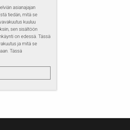
lviän asianajajan
stä tiedän, mitä se
vavakuutus kuuluu
siin, sen sisältöön
enkäynti on edessä. Tässä
vakuutus ja mitä se
taan. Tässä