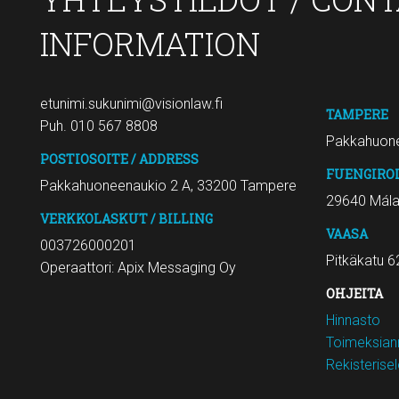
INFORMATION
etunimi.sukunimi@visionlaw.fi
TAMPERE
Puh. 010 567 8808
Pakkahuone
POSTIOSOITE / ADDRESS
FUENGIRO
Pakkahuoneenaukio 2 A, 33200 Tampere
29640 Mál
VERKKOLASKUT / BILLING
VAASA
003726000201
Pitkäkatu 6
Operaattori: Apix Messaging Oy
OHJEITA
Hinnasto
Toimeksiann
Rekisterise