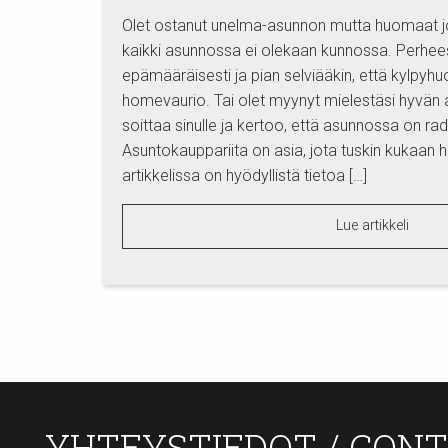
Olet ostanut unelma-asunnon mutta huomaat jo
kaikki asunnossa ei olekaan kunnossa. Perheesi
epämääräisesti ja pian selviääkin, että kylpy
homevaurio. Tai olet myynyt mielestäsi hyvän
soittaa sinulle ja kertoo, että asunnossa on rad
Asuntokauppariita on asia, jota tuskin kukaan
artikkelissa on hyödyllistä tietoa […]
Lue artikkeli
YHTEYSTIEDOT / CON