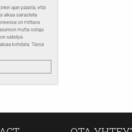
nkin ajan päästä, että
 alkaa sairastella
huoneessa on mittava
 asunnon mutta ostaja
on-säteilyä.
 haluaa kohdata. Tässä
TACT
OTA YHTEY