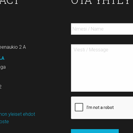
enaukio 2 A
LA
aga
2
on yleiset ehdot
loste