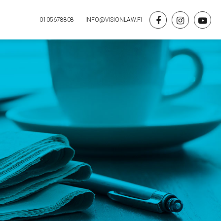
0105678808
INFO@VISIONLAW.FI