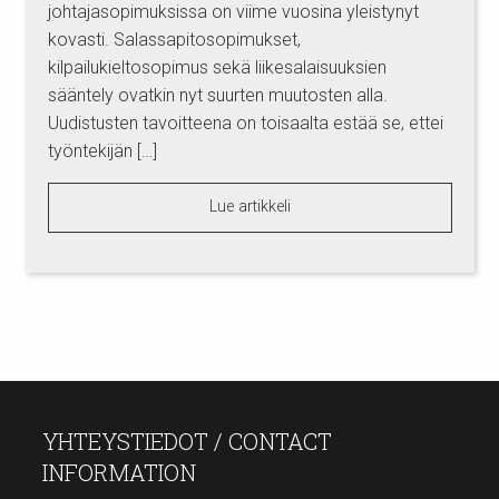
johtajasopimuksissa on viime vuosina yleistynyt
kovasti. Salassapitosopimukset,
kilpailukieltosopimus sekä liikesalaisuuksien
sääntely ovatkin nyt suurten muutosten alla.
Uudistusten tavoitteena on toisaalta estää se, ettei
työntekijän […]
Lue artikkeli
YHTEYSTIEDOT / CONTACT
INFORMATION