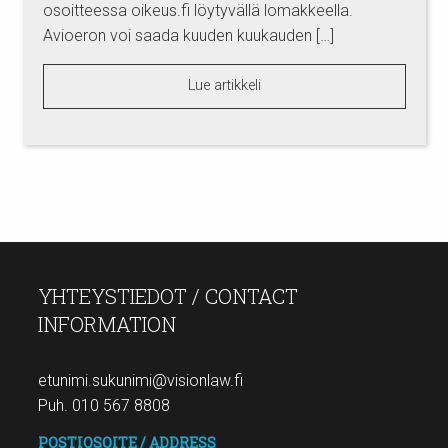
osoitteessa oikeus.fi löytyvällä lomakkeella.
Avioeron voi saada kuuden kuukauden […]
Lue artikkeli
YHTEYSTIEDOT / CONTACT
INFORMATION
etunimi.sukunimi@visionlaw.fi
Puh. 010 567 8808
POSTIOSOITE / ADDRESS