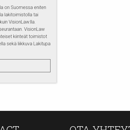
olla on Suomessa eniten
 lakitoimistolla tai
kuin VisionLaw:lla.
n seurantaan. VisionLaw
eiset kiinteät toimistot
lla sekä liikkuva Lakitupa
TACT
OTA YHTEY