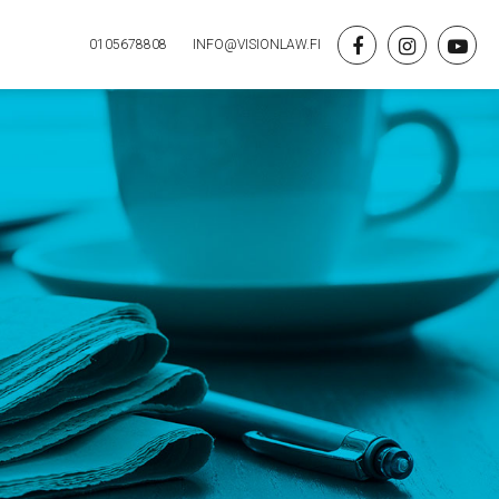
0105678808
INFO@VISIONLAW.FI