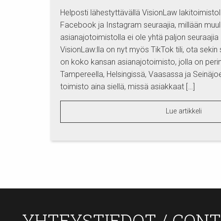
Helposti lähestyttävällä VisionLaw lakitoimist
Facebook ja Instagram seuraajia, millään muulla
asianajotoimistolla ei ole yhtä paljon seuraajia 
VisionLaw:lla on nyt myös TikTok tili, ota seki
on koko kansan asianajotoimisto, jolla on perint
Tampereella, Helsingissä, Vaasassa ja Seinäjoe
toimisto aina siellä, missä asiakkaat […]
Lue artikkeli
YHTEYSTIEDOT / CON