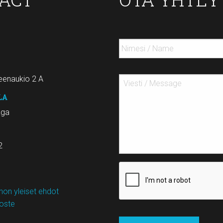
enaukio 2 A
LA
aga
2
on yleiset ehdot
loste