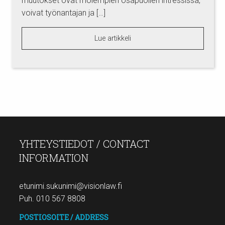
muutokset ovat molempien osapuolien intressissä,
voivat työnantajan ja […]
Lue artikkeli
YHTEYSTIEDOT / CONTACT
INFORMATION
etunimi.sukunimi@visionlaw.fi
Puh. 010 567 8808
POSTIOSOITE / ADDRESS