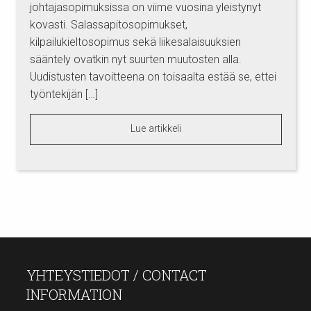
johtajasopimuksissa on viime vuosina yleistynyt
kovasti. Salassapitosopimukset,
kilpailukieltosopimus sekä liikesalaisuuksien
sääntely ovatkin nyt suurten muutosten alla.
Uudistusten tavoitteena on toisaalta estää se, ettei
työntekijän […]
Lue artikkeli
YHTEYSTIEDOT / CONTACT
INFORMATION