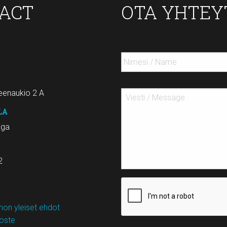
TACT
OTA YHTEY
enaukio 2 A
LA
aga
2
on yleiset ehdot
loste