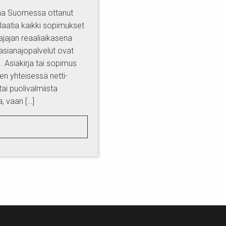
na Suomessa ottanut
laatia kaikki sopimukset
ajajan reaaliaikasena
asianajopalvelut ovat
. Asiakirja tai sopimus
en yhteisessä netti-
ai puolivalmiista
, vaan […]