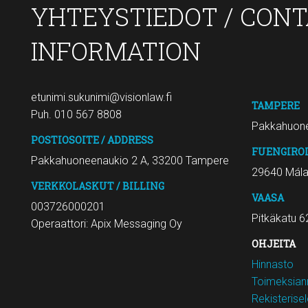
YHTEYSTIEDOT / CON
INFORMATION
etunimi.sukunimi@visionlaw.fi
TAMPERE
Puh. 010 567 8808
Pakkahuone
POSTIOSOITE / ADDRESS
FUENGIRO
Pakkahuoneenaukio 2 A, 33200 Tampere
29640 Mál
VERKKOLASKUT / BILLING
VAASA
003726000201
Pitkäkatu 6
Operaattori: Apix Messaging Oy
OHJEITA
Hinnasto
Toimeksiann
Rekisterise