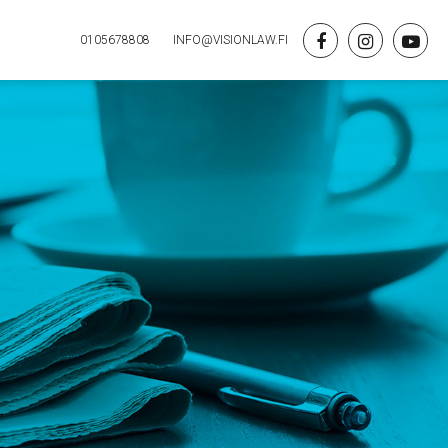
0105678808
INFO@VISIONLAW.FI