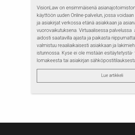
VisionLaw on ensimmäisenä asianajotoimisto
käyttöön uuden Online-palvelun, jossa voidaan 
ja asiakirjat verkossa etänä asiakkaan ja asian
vuorovaikutuksena. Virtuaalisessa palvelussa 
aidosti saatavilla ajasta ja paikasta riippumatta
valmistuu reaaliaikaisesti asiakkaan ja lakimieh
istunnossa. Kyse ei ole mistään esitäytetystä- t
lomakeesta tai asiakirjan sähköpostitilauksesta
Lue artikkeli