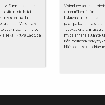
olla on Suomessa eniten
VisionLaw asianajotoimis
 lakitoimistolla tai
ennennäkemättömän palve
kuin VisionLaw:lla.
liikkuvassa lakitoimisto
n seurantaan. VisionLaw
ja on paikalla erilaisiss
eiset kiinteät toimistot
festivaaleilla ja muissa 
lla sekä liikkuva Lakitupa
myös ennalta suunnitell
informoitavan päivystyks
Näin laadukasta lakiapua