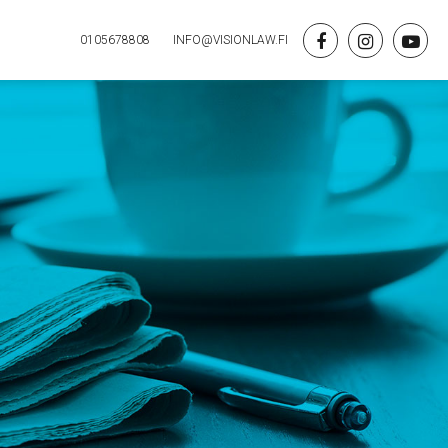
0105678808
INFO@VISIONLAW.FI