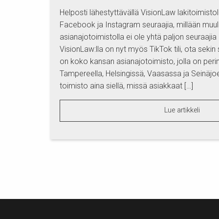
Helposti lähestyttävällä VisionLaw lakitoimist
Facebook ja Instagram seuraajia, millään muulla
asianajotoimistolla ei ole yhtä paljon seuraajia 
VisionLaw:lla on nyt myös TikTok tili, ota seki
on koko kansan asianajotoimisto, jolla on perint
Tampereella, Helsingissä, Vaasassa ja Seinäjoe
toimisto aina siellä, missä asiakkaat […]
Lue artikkeli