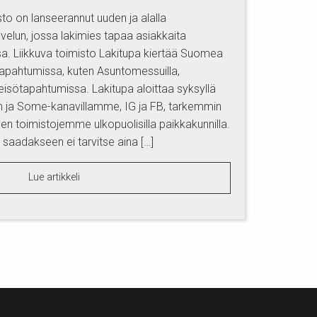
to on lanseerannut uuden ja alalla
lun, jossa lakimies tapaa asiakkaita
ssa. Liikkuva toimisto Lakitupa kiertää Suomea
a tapahtumissa, kuten Asuntomessuilla,
yleisötapahtumissa. Lakitupa aloittaa syksyllä
un ja Some-kanavillamme, IG ja FB, tarkemmin
en toimistojemme ulkopuolisilla paikkakunnilla.
 saadakseen ei tarvitse aina […]
Lue artikkeli