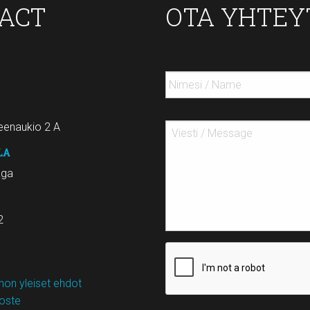
TACT
OTA YHTEY
enaukio 2 A
LA
aga
2
on yleiset ehdot
loste