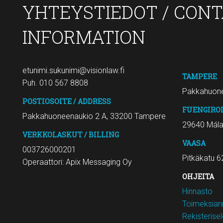
YHTEYSTIEDOT / CON
INFORMATION
etunimi.sukunimi@visionlaw.fi
TAMPERE
Puh. 010 567 8808
Pakkahuone
POSTIOSOITE / ADDRESS
FUENGIRO
Pakkahuoneenaukio 2 A, 33200 Tampere
29640 Mál
VERKKOLASKUT / BILLING
VAASA
003726000201
Pitkäkatu 6
Operaattori: Apix Messaging Oy
OHJEITA
Hinnasto
Toimeksiann
Rekisterise