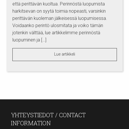
että perittävän kuoltua. Perinnöstä luopumista
harkitsevan on syytä toimia nopeasti, varsinkin
perittävän kuoleman jälkeisessä luopumisessa.
Voidaanko perintö ulosmitata ja voiko tämän
jotenkin välttää, lue artikkelimme perinnöstä
luopuminen ja […]
Lue artikkeli
YHTEYSTIEDOT / CONTACT
INFORMATION