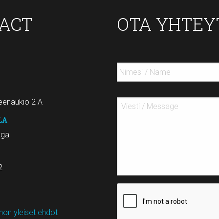
TACT
OTA YHTEY
enaukio 2 A
LA
aga
2
on yleiset ehdot