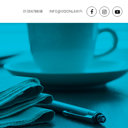
0105678808
INFO@VISIONLAW.FI