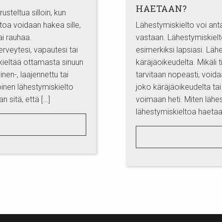
HAETAAN?
steltua silloin, kun
toa voidaan hakea sille,
Lähestymiskielto voi ant
ai rauhaa.
vastaan. Lähestymiskielto
erveytesi, vapautesi tai
esimerkiksi lapsiasi. Lä
kieltää ottamasta sinuun
käräjäoikeudelta. Mikäli t
nen-, laajennettu tai
tarvitaan nopeasti, void
inen lähestymiskielto
joko käräjäoikeudelta tai 
n sitä, että […]
voimaan heti. Miten läh
lähestymiskieltoa haetaa