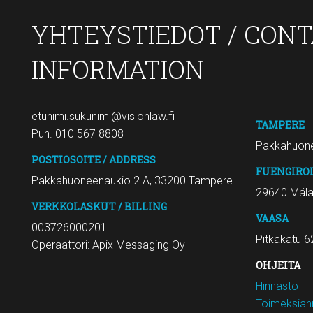
YHTEYSTIEDOT / CON
INFORMATION
etunimi.sukunimi@visionlaw.fi
TAMPERE
Puh. 010 567 8808
Pakkahuone
POSTIOSOITE / ADDRESS
FUENGIRO
Pakkahuoneenaukio 2 A, 33200 Tampere
29640 Mál
VERKKOLASKUT / BILLING
VAASA
003726000201
Pitkäkatu 6
Operaattori: Apix Messaging Oy
OHJEITA
Hinnasto
Toimeksiann