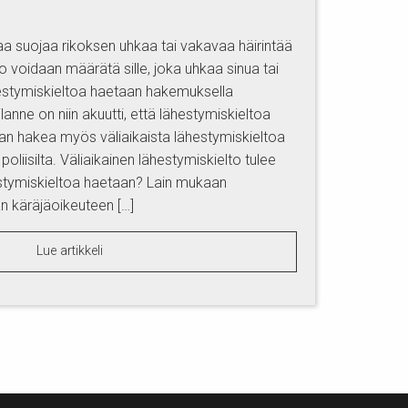
aa suojaa rikoksen uhkaa tai vakavaa häirintää
 voidaan määrätä sille, joka uhkaa sinua tai
hestymiskieltoa haetaan hakemuksella
ilanne on niin akuutti, että lähestymiskieltoa
aan hakea myös väliaikaista lähestymiskieltoa
poliisilta. Väliaikainen lähestymiskielto tulee
estymiskieltoa haetaan? Lain mukaan
n käräjäoikeuteen […]
Lue artikkeli