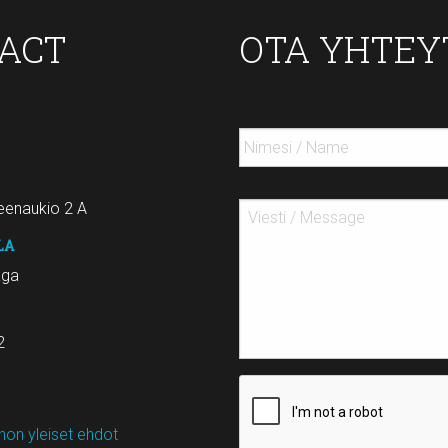
TACT
OTA YHTEY
enaukio 2 A
LA
aga
2
on yleiset ehdot