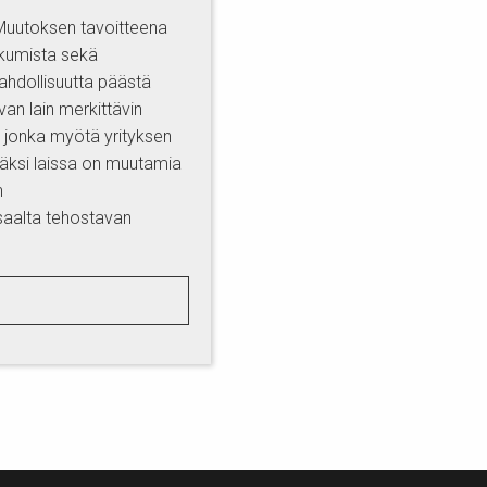
 Muutoksen tavoitteena
tkumista sekä
ahdollisuutta päästä
van lain merkittävin
 jonka myötä yrityksen
säksi laissa on muutamia
n
saalta tehostavan