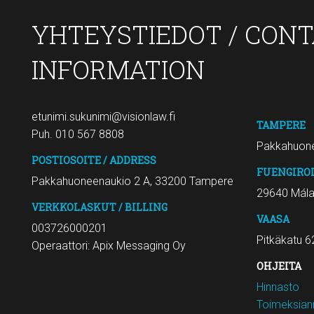
YHTEYSTIEDOT / CON
INFORMATION
etunimi.sukunimi@visionlaw.fi
TAMPERE
Puh. 010 567 8808
Pakkahuone
POSTIOSOITE / ADDRESS
FUENGIRO
Pakkahuoneenaukio 2 A, 33200 Tampere
29640 Mál
VERKKOLASKUT / BILLING
VAASA
003726000201
Pitkäkatu 6
Operaattori: Apix Messaging Oy
OHJEITA
Hinnasto
Toimeksiann