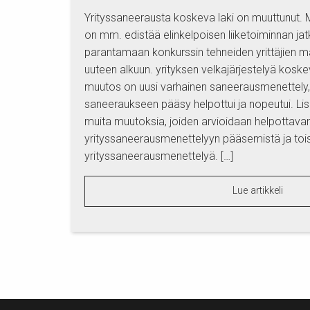
Yrityssaneerausta koskeva laki on muuttunut.
on mm. edistää elinkelpoisen liiketoiminnan ja
parantamaan konkurssin tehneiden yrittäjien m
uuteen alkuun. yrityksen velkajärjestelyä koske
muutos on uusi varhainen saneerausmenettely,
saneeraukseen pääsy helpottui ja nopeutui. Li
muita muutoksia, joiden arvioidaan helpottava
yrityssaneerausmenettelyyn pääsemistä ja toi
yrityssaneerausmenettelyä. […]
Lue artikkeli