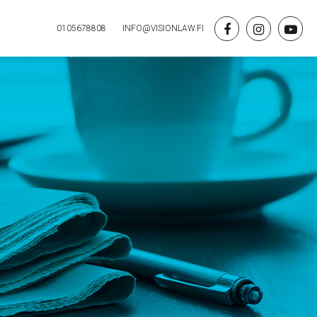
0105678808
INFO@VISIONLAW.FI