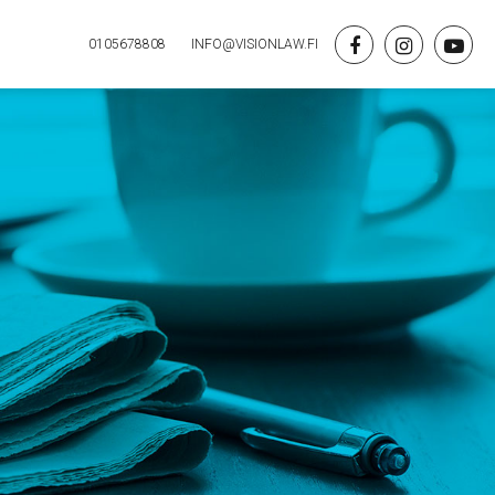
0105678808
INFO@VISIONLAW.FI