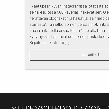
”Näet upean kuvan Instagramissa, otat siitä sc
seinällesi, jossa 600 kaveriasi näkevät sen. Ole
herättävän blogitekstin ja haluat jakaa mielipid
somesta”. Tunnetko somen pelisäännöt, mitä 
saa ja mitä siellä ei saa tehdä? Lue alta lisää, 
kysymyksiä ihan tavalliset somen postaukset v
Kirjoitetun tekstin tai […]
Lue artikkeli
YHTEYSTIEDOT / CON