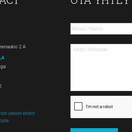
enaukio 2 A
LA
aga
2
on yleiset ehdot
loste