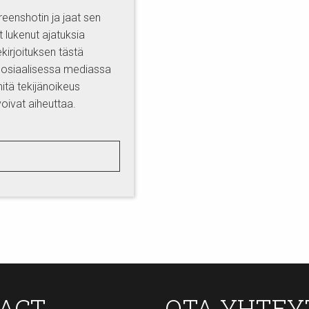
reenshotin ja jaat sen
t lukenut ajatuksia
ekirjoituksen tästä
sosiaalisessa mediassa
mitä tekijänoikeus
oivat aiheuttaa.
TACT
OTA YHTEY