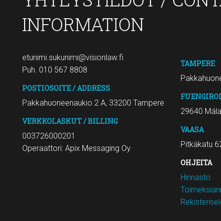
INFORMATION
etunimi.sukunimi@visionlaw.fi
TAMPERE
Puh. 010 567 8808
Pakkahuone
POSTIOSOITE / ADDRESS
FUENGIRO
Pakkahuoneenaukio 2 A, 33200 Tampere
29640 Mál
VERKKOLASKUT / BILLING
VAASA
003726000201
Pitkäkatu 6
Operaattori: Apix Messaging Oy
OHJEITA
Hinnasto
Toimeksiann
Rekisterise