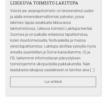
LIIKKUVA TOIMISTO LAKITUPA
VisionLaw asianajotoimisto on lanseerannut uuden
ja alalla ennennäkemättömän palvelun, jossa
lakimies tapaa asiakkaita liikkuvassa
lakitoimistossa. Liikkuva toimisto Lakitupa kiertää
Suomea ja on paikalla erilaisissa tapahtumissa,
kuten Asuntomessuilla, festivaaleilla ja muissa
yleisötapahtumissa. Lakitupa aloittaa syksyllä myös
ennalta suunnitellun ja Some-kanavillamme, IG ja
FB, tarkemmin informoitavan päivystyksen
toimistojemme ulkopuolisilla paikkakunnilla. Näin
laadukasta lakiapua saadakseen ei tarvitse aina […]
Lue artikkeli