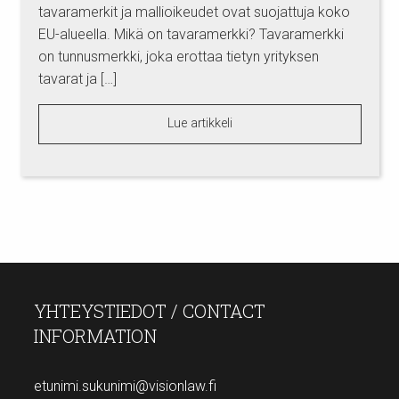
tavaramerkit ja mallioikeudet ovat suojattuja koko
EU-alueella. Mikä on tavaramerkki? Tavaramerkki
on tunnusmerkki, joka erottaa tietyn yrityksen
tavarat ja […]
Lue artikkeli
YHTEYSTIEDOT / CONTACT
INFORMATION
etunimi.sukunimi@visionlaw.fi