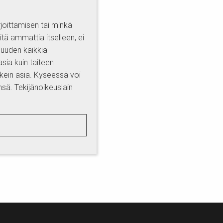
rjoittamisen tai minkä
itä ammattia itselleen, ei
ijuuden kaikkia
asia kuin taiteen
rkein asia. Kyseessä voi
änsä. Tekijänoikeuslain