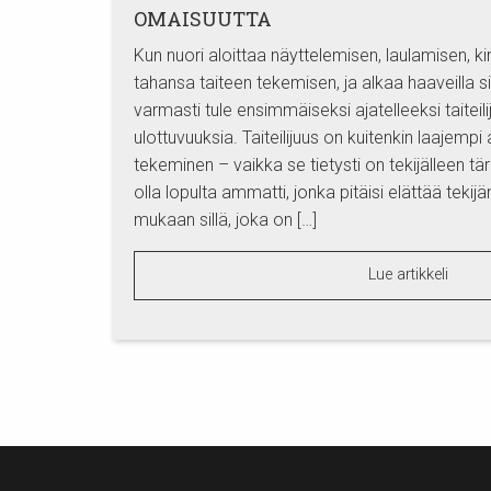
OMAISUUTTA
Kun nuori aloittaa näyttelemisen, laulamisen, ki
tahansa taiteen tekemisen, ja alkaa haaveilla si
varmasti tule ensimmäiseksi ajatelleeksi taiteil
ulottuvuuksia. Taiteilijuus on kuitenkin laajempi 
tekeminen – vaikka se tietysti on tekijälleen tä
olla lopulta ammatti, jonka pitäisi elättää tekij
mukaan sillä, joka on […]
Lue artikkeli