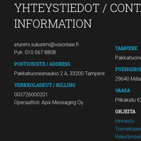
YHTEYSTIEDOT / CON
INFORMATION
etunimi.sukunimi@visionlaw.fi
TAMPERE
Puh. 010 567 8808
Pakkahuone
POSTIOSOITE / ADDRESS
FUENGIRO
Pakkahuoneenaukio 2 A, 33200 Tampere
29640 Mál
VERKKOLASKUT / BILLING
VAASA
003726000201
Pitkäkatu 6
Operaattori: Apix Messaging Oy
OHJEITA
Hinnasto
Toimeksiann
Rekisterise