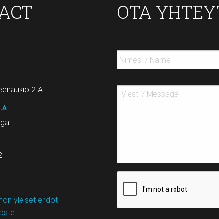
TACT
OTA YHTEY
enaukio 2 A
LA
aga
2
on yleiset ehdot
loste