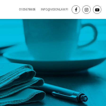
0105678808
INFO@VISIONLAW.FI