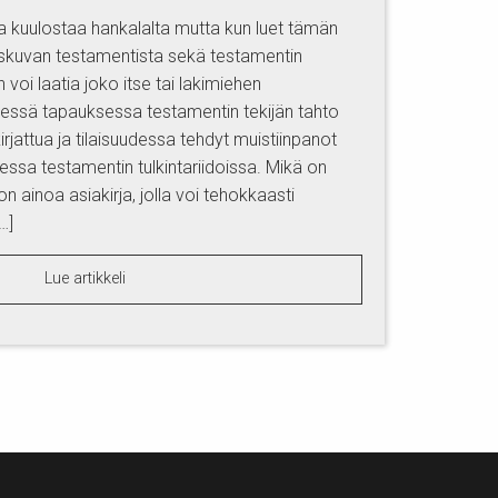
 kuulostaa hankalalta mutta kun luet tämän
leiskuvan testamentista sekä testamentin
 voi laatia joko itse tai lakimiehen
sessä tapauksessa testamentin tekijän tahto
rjattua ja tilaisuudessa tehdyt muistiinpanot
ssa testamentin tulkintariidoissa. Mikä on
n ainoa asiakirja, jolla voi tehokkaasti
…]
Lue artikkeli