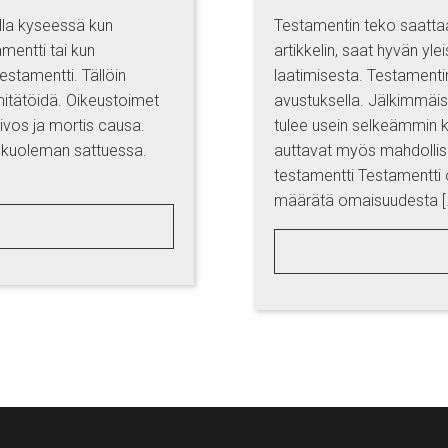
olla kyseessä kun
Testamentin teko saattaa
mentti tai kun
artikkelin, saat hyvän y
estamentti. Tällöin
laatimisesta. Testamentin
mitätöidä. Oikeustoimet
avustuksella. Jälkimmäi
ivos ja mortis causa.
tulee usein selkeämmin ki
a kuoleman sattuessa.
auttavat myös mahdollise
testamentti Testamentti o
määrätä omaisuudesta [