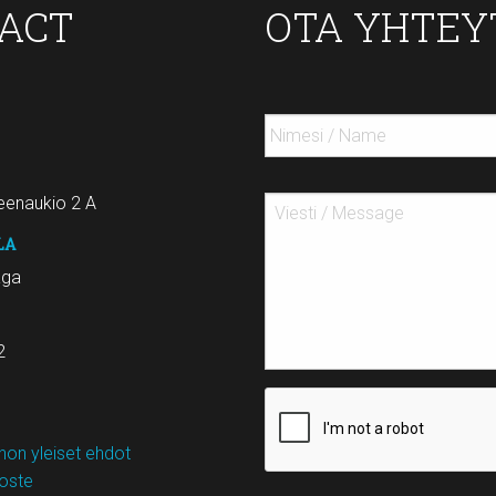
TACT
OTA YHTEY
enaukio 2 A
LA
aga
2
on yleiset ehdot
loste