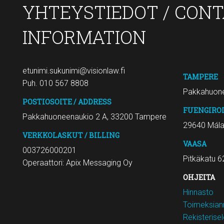
YHTEYSTIEDOT / CON
INFORMATION
etunimi.sukunimi@visionlaw.fi
TAMPERE
Puh. 010 567 8808
Pakkahuone
POSTIOSOITE / ADDRESS
FUENGIRO
Pakkahuoneenaukio 2 A, 33200 Tampere
29640 Mál
VERKKOLASKUT / BILLING
VAASA
003726000201
Pitkäkatu 6
Operaattori: Apix Messaging Oy
OHJEITA
Hinnasto
Toimeksiann
Rekisterise