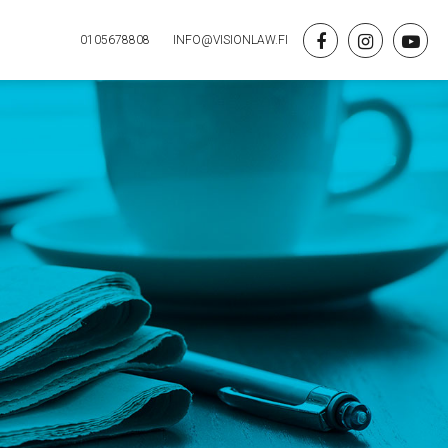
0105678808
INFO@VISIONLAW.FI