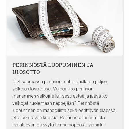
PERINNÖSTÄ LUOPUMINEN JA
ULOSOTTO
Olet saamassa perinnön mutta sinulla on paljon
velkoja ulosotossa. Voidaanko perinnön
meneminen velkojille laillisesti estää ja jäävätkö
velkojat nuolemaan näppejään? Perinnöstä
luopuminen on mahdollista sekä perittävän eläessä,
että perittävän kuoltua. Perinnöstä luopumista
harkitsevan on syytä toimia nopeasti, varsinkin