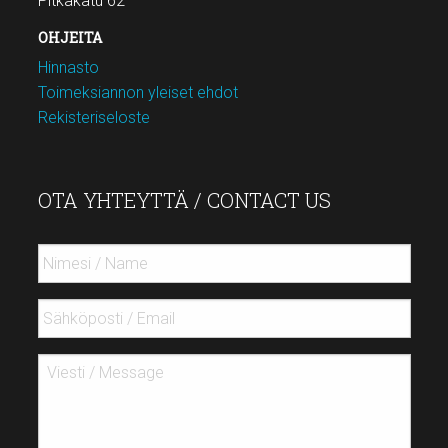
Pitkäkatu 62
OHJEITA
Hinnasto
Toimeksiannon yleiset ehdot
Rekisteriseloste
OTA YHTEYTTÄ / CONTACT US