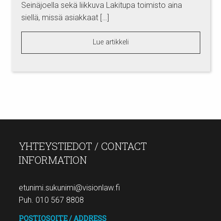
Seinäjoella sekä liikkuva Lakitupa toimisto aina
siellä, missä asiakkaat […]
Lue artikkeli
YHTEYSTIEDOT / CONTACT
INFORMATION
etunimi.sukunimi@visionlaw.fi
Puh. 010 567 8808
POSTIOSOITE / ADDRESS