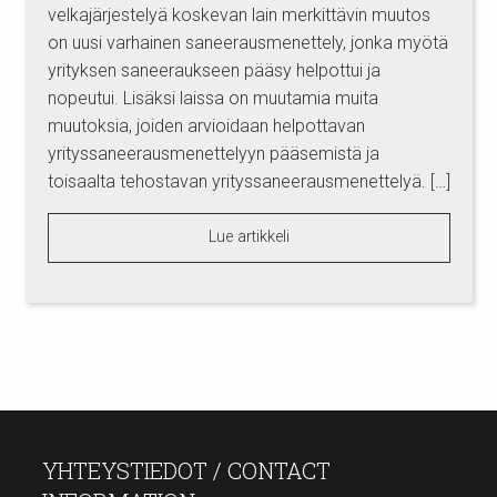
velkajärjestelyä koskevan lain merkittävin muutos
on uusi varhainen saneerausmenettely, jonka myötä
yrityksen saneeraukseen pääsy helpottui ja
nopeutui. Lisäksi laissa on muutamia muita
muutoksia, joiden arvioidaan helpottavan
yrityssaneerausmenettelyyn pääsemistä ja
toisaalta tehostavan yrityssaneerausmenettelyä. […]
Lue artikkeli
YHTEYSTIEDOT / CONTACT