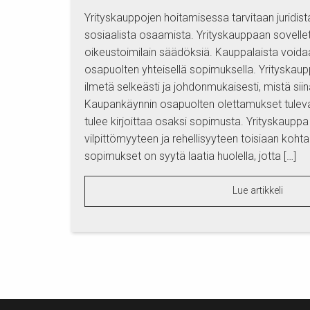
Yrityskauppojen hoitamisessa tarvitaan juridista,
sosiaalista osaamista. Yrityskauppaan sovelle
oikeustoimilain säädöksiä. Kauppalaista voida
osapuolten yhteisellä sopimuksella. Yrityska
ilmetä selkeästi ja johdonmukaisesti, mistä sii
Kaupankäynnin osapuolten olettamukset tulev
tulee kirjoittaa osaksi sopimusta. Yrityskaupp
vilpittömyyteen ja rehellisyyteen toisiaan koht
sopimukset on syytä laatia huolella, jotta […]
Lue artikkeli