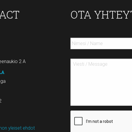
TACT
OTA YHTEY
enaukio 2 A
LA
aga
2
on yleiset ehdot