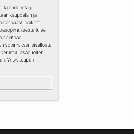
 taloudellista ja
taan kauppalain ja
an vapaasti poiketa
uppasopimuksesta tulee
nä sovitaan.
an sopimuksen sisällöstä
a perustuu osapuolten
aan. Yrityskaupan