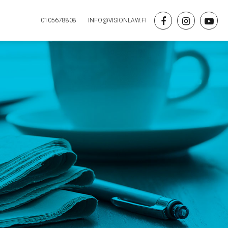
0105678808
INFO@VISIONLAW.FI