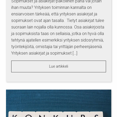
Sopimukset ja asiakirjat-pakollinen paha vai jotain
ihan muuta? Yrityksen toiminnan kannalta on
ensiarvoisen tärkeää, että yrityksen asiakirjat ja
sopimukset ovat ajan tasalla. Tietyt asiakirjat tulee
suoraan lain nojalla olla kunnossa. Osa asiakirjoista
ja sopimuksista taas on sellaisia, jotka on hyvä olla
tehtynä ajatellen esimerkiksi yrityksen sidosryhmiä,
työntekijöitä, omistajia tai yrittäjän perheenjäseniä.
Yrityksen asiakirjat ja sopimukset […]
Lue artikkeli