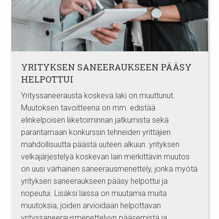
YRITYKSEN SANEERAUKSEEN PÄÄSY
HELPOTTUI
Yrityssaneerausta koskeva laki on muuttunut.
Muutoksen tavoitteena on mm. edistää
elinkelpoisen liiketoiminnan jatkumista sekä
parantamaan konkurssin tehneiden yrittäjien
mahdollisuutta päästä uuteen alkuun. yrityksen
velkajärjestelyä koskevan lain merkittävin muutos
on uusi varhainen saneerausmenettely, jonka myötä
yrityksen saneeraukseen pääsy helpottui ja
nopeutui. Lisäksi laissa on muutamia muita
muutoksia, joiden arvioidaan helpottavan
yrityssaneerausmenettelyyn pääsemistä ja