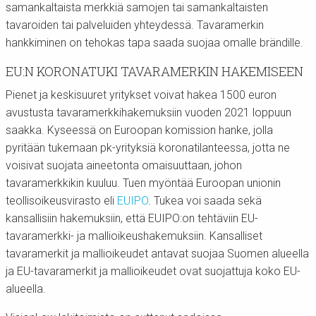
samankaltaista merkkiä samojen tai samankaltaisten
tavaroiden tai palveluiden yhteydessä. Tavaramerkin
hankkiminen on tehokas tapa saada suojaa omalle brändille.
EU:N KORONATUKI TAVARAMERKIN HAKEMISEEN
Pienet ja keskisuuret yritykset voivat hakea 1500 euron
avustusta tavaramerkkihakemuksiin vuoden 2021 loppuun
saakka. Kyseessä on Euroopan komission hanke, jolla
pyritään tukemaan pk-yrityksiä koronatilanteessa, jotta ne
voisivat suojata aineetonta omaisuuttaan, johon
tavaramerkkikin kuuluu. Tuen myöntää Euroopan unionin
teollisoikeusvirasto eli
EUIPO
. Tukea voi saada sekä
kansallisiin hakemuksiin, että EUIPO:on tehtäviin EU-
tavaramerkki- ja mallioikeushakemuksiin. Kansalliset
tavaramerkit ja mallioikeudet antavat suojaa Suomen alueella
ja EU-tavaramerkit ja mallioikeudet ovat suojattuja koko EU-
alueella.