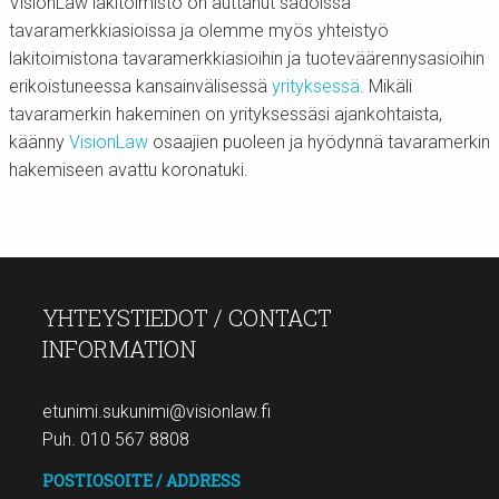
VisionLaw lakitoimisto on auttanut sadoissa
tavaramerkkiasioissa ja olemme myös yhteistyö
lakitoimistona tavaramerkkiasioihin ja tuoteväärennysasioihin
erikoistuneessa kansainvälisessä
yrityksessä
. Mikäli
tavaramerkin hakeminen on yrityksessäsi ajankohtaista,
käänny
VisionLaw
osaajien puoleen ja hyödynnä tavaramerkin
hakemiseen avattu koronatuki.
YHTEYSTIEDOT / CONTACT
INFORMATION
etunimi.sukunimi@visionlaw.fi
Puh. 010 567 8808
POSTIOSOITE / ADDRESS