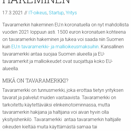
17.3.2021
//
IT-oikeus
,
Startup
,
Yritys
Tavaramerkin hakeminen EU:n koronatuella on nyt mahdollista
vuoden 2021 loppuun asti. 1500 euron koronatuen kohteena
on tavaramerkin hakeminen ja tukea voi saada niin Suomen
kuin
EU:n tavaramerkki- ja mallioikeusmaksuihin
. Kansallinen
tavaramerkki antaa suojaa Suomen alueella ja EU-
tavaramerkit ja mallioikeudet ovat suojattuja koko EU-
alueella.
MIKÄ ON TAVARAMERKKI?
Tavaramerkki on tunnusmerkki, joka erottaa tietyn yrityksen
tavarat ja palvelut muiden vastaavista. Tavaramerkki on
tarkoitettu käytettäväksi elinkeinotoiminnassa, mutta
tavaramerkin hakijana ja haltijana voi aivan hyvin olla
yksityishenkilö. Tavaramerkki antaa tavaramerkin haltijalle
oikeuden kieltää muita käyttämästä samaa tai