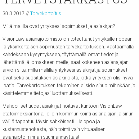
30.3.2017
//
Tarvekartoitus
Millä mallilla ovat yrityksesi sopimukset ja asiakirjat?
VisionLaw asianajotoimisto on toteuttanut yrityksille nopean
ja yksinkertaisen sopimusten tarvekartoituksen. Vastaamalla
kahdeksaan kysymykseen, täyttämällä omat tiedot ja
lähettämällä lomakkeen meille, saat kokeneen asianajajan
arvion siitä, millä mallilla yrityksesi asiakirjat ja sopimukset
ovat sekä suosituksen asiakirjoista, jotka yrityksen olisi hyvä
laatia. Tarvekartoituksen tekeminen ei sido sinua mihinkään ja
käsittelemme tietojasi luottamuksellisesti.
Mahdolliset uudet asiakirjat hoituvat kuntoon VisionLaw
etätoimeksiantona, jolloin kommunikointi asianajajan ja sinun
välillä tapahtuu täysin sähköisesti. Helppoa ja
kustannustehokasta, näin toimii vain virtuaalisen
asianajotoiminnan suunnannäyttäjä!