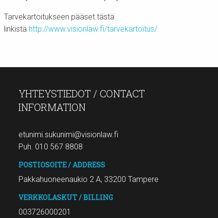
Tarvekartoitukseen pääset tästä
linkistä
http://www.visionlaw.fi/tarvekartoitus/
YHTEYSTIEDOT / CONTACT
INFORMATION
etunimi.sukunimi@visionlaw.fi
Puh. 010 567 8808
POSTIOSOITE / ADDRESS
Pakkahuoneenaukio 2 A, 33200 Tampere
VERKKOLASKUT / BILLING
003726000201