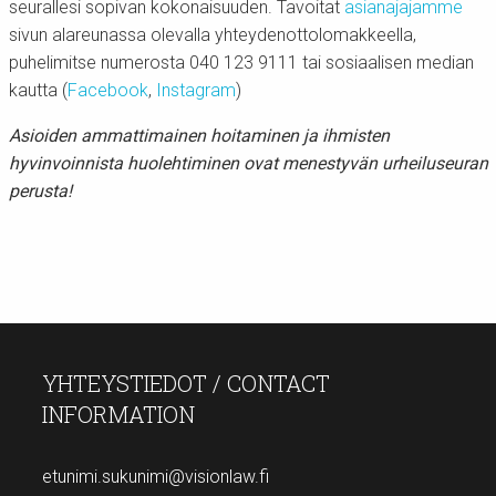
seurallesi sopivan kokonaisuuden. Tavoitat
asianajajamme
sivun alareunassa olevalla yhteydenottolomakkeella,
puhelimitse numerosta 040 123 9111 tai sosiaalisen median
kautta (
Facebook
,
Instagram
)
Asioiden ammattimainen hoitaminen ja ihmisten
hyvinvoinnista huolehtiminen ovat menestyvän urheiluseuran
perusta!
YHTEYSTIEDOT / CONTACT
INFORMATION
etunimi.sukunimi@visionlaw.fi