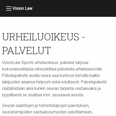
Vision Law
URHEILUOIKEUS -
PALVELUT
VisionLaw Sports urheiluoikeus -palvelut tarjoaa
kokonaisvaltaisia oikeudellisia palveluita urheiluseuroille.
Palvelupaketin avulla seura saa kuntoon kerralla kaikki
lakipuolen asiansa helposti sekä edullisesti. Palvelupaketti
räätälöidään aina kunkin seuran tarpeita vastaavaksi ja
tyypillisesti se sisältää mm. seuraavia asioita:
Seuran sääntöjen ja toimintatapojen päivityksen,
seuratoimijoiden vastuukysymysten selvittämisen,