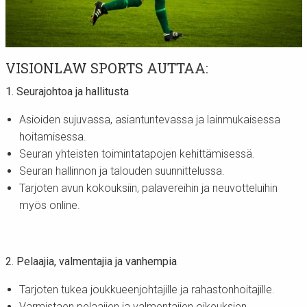
VISIONLAW SPORTS AUTTAA:
1. Seurajohtoa ja hallitusta
Asioiden sujuvassa, asiantuntevassa ja lainmukaisessa
hoitamisessa.
Seuran yhteisten toimintatapojen kehittämisessä.
Seuran hallinnon ja talouden suunnittelussa.
Tarjoten avun kokouksiin, palavereihin ja neuvotteluihin
myös online.
2. Pelaajia, valmentajia ja vanhempia
Tarjoten tukea joukkueenjohtajille ja rahastonhoitajille.
Varmistaen pelaajien ja valmentajien oikeuksien