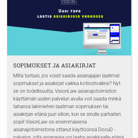
SOPIMUKSET JA ASIAKIRJAT
Miltä tuntuisi, jos voisit saada asianajajan laatimat
sopimukset ja asiakirjat vaikka kotisohvallesi? Nyt
se on todellisuutta, VisionLaw asianajotoimiston
käyttämän uuden palvelun avulla voit saada minkä
tahansa lakimiehen laatiman sopimuksen tai
asiakirjan etänä juuri silloin, kun se sinulle parhaiten
sopii! VisionLaw on ensimmäisenä
asianajotoimistona ottanut käyttöönsä DocuD -
palvelun, jolla asianajaja voi laatia asiakkaalle etänä