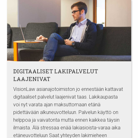
DIGITAALISET LAKIPALVELUT
LAAJENIVAT
VisionLaw asianajotoimiston jo ennestään kattavat
digitaaliset palvelut laajenivat taas. Lakikaupasta
voi nyt varata ajan maksuttomaan etänä
pidettävään alkuneuvotteluun. Palvelun käyttö on
helppoa ja vaivatonta mutta ennen kaikkea täysin
ilmaista. Älä stressaa enää lakiasioista-varaa aika
etäneuvotteluun Saat yhteyden lakimieheen