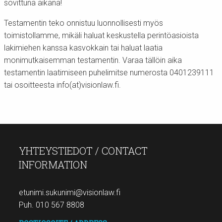
sovittuna aikana!
Testamentin teko onnistuu luonnollisesti myös
toimistollamme, mikäli haluat keskustella perintöasioista
lakimiehen kanssa kasvokkain tai haluat laatia
monimutkaisemman testamentin. Varaa tällöin aika
testamentin laatimiseen puhelimitse numerosta 0401239111
tai osoitteesta info(at)visionlaw.fi.
YHTEYSTIEDOT / CONTACT
INFORMATION
etunimi.sukunimi@visionlaw.fi
Puh. 010 567 8808