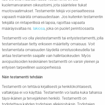
kuolemanvarainen oikeustoimi, jota sääntelee tiukat
muotovaatimukset. Testamentin tekijä voi periaatteessa
vapaasti määrätä omaisuudestaan. Jos kuitenkin testamentin
tekijällä on rintaperillisiä eli lapsia, rajoittaa vapaata
määräysvaltaa ns.
lakiosa
, joka on puolet perintöosasta.
Testamentti voi olla yleistestamentti tai erityistestamentti, jolla
testamentataan tietty erikseen määritelty omaisuus. Voit
testamentata omaisuuden täydellä omistusoikeudella tai
antaa testamentin saajalle vain hallintaoikeuden. Myös
aviopuolisoiden keskinäinen testamentti on varsin yleinen ja
erityisen tarpeellinen uusioperheissä.
Näin testamentti tehdään
Testamentti on tehtävä kirjallisesti ja henkilökohtaisesti,
valtakirjaa ei voi käyttää. Testamentin voi laatia kuka tahansa
täysi-ikäinen ja tervejärkinen henkilö. Testamentti on
todistettava kahden todistajan allekirjoituksin. Todistajien