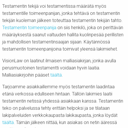
Testamentin tekijä voi testamentissa määrätä myös
testamentille toimeenpanijan, jonka tehtävä on testamentin
tekijän kuoleman jälkeen toteuttaa testamentin tekijän tahto.
Testamentin toimeenpanija
on siis henkilö, joka on perittävän
määräyksestä saanut valtuuden hallita kuolinpesää perillisten
ja mahdollisen testamentinsaajan sijaan. Käytännössä
testamentin toimeenpanijoina toimivat yleensä lakimiehet.
VisionLaw on laatinut ilmaisen malliasiakirjan, jonka avulla
perusmuotoinen testamentti voidaan hyvin laatia.
Malliasiakirjoihin pääset
täältä
.
Tarjoamme asiakkaillemme myös testamentin laadintaa
etänä verkossa edulliseen hintaan. Tällöin lakimies laatii
testamentin netissä yhdessä asiakkaan kanssa. Testamentin
teko on palvelussa tehty erittäin helpoksi ja se tilataan
lakipalveluiden verkkokaupasta lakikaupasta, jonka löydät
täältä
. Tämän jälkeen riittää, kun asiakas on netin ääressä