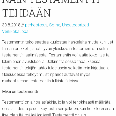
TEHDÄÄN
30.8.2018
//
perheoikeus
,
Some
,
Uncategorized
,
Verkkokauppa
Testamentin teko saattaa kuulostaa hankalalta mutta kun luet
tämän artikkelin, saat hyvän yleiskuvan testamentista sekä
testamentin laatimisesta. Testamentin voi laatia joko itse tai
lakimiehen avustuksella. Jälkimmäisessä tapauksessa
testamentin tekijän tahto tulee usein selkeämmin kirjattua ja
tilaisuudessa tehdyt muistiinpanot auttavat myös
mahdollisessa testamentin tulkintariidoissa.
Mikä on testamentti
Testamentti on ainoa asiakirja, jolla voi tehokkaasti määrätä
omaisuudesta ja sen käytöstä sen jälkeen, kun henkilö ei enää
itse ole siitä määräämässä Testamentti on siis