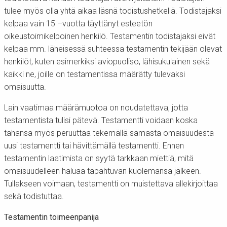
tulee myös olla yhtä aikaa läsnä todistushetkellä. Todistajaksi
kelpaa vain 15 –vuotta täyttänyt esteetön
oikeustoimikelpoinen henkilö. Testamentin todistajaksi eivät
kelpaa mm. läheisessä suhteessa testamentin tekijään olevat
henkilöt, kuten esimerkiksi aviopuoliso, lähisukulainen sekä
kaikki ne, joille on testamentissa määrätty tulevaksi
omaisuutta.
Lain vaatimaa määrämuotoa on noudatettava, jotta
testamentista tulisi pätevä. Testamentti voidaan koska
tahansa myös peruuttaa tekemällä samasta omaisuudesta
uusi testamentti tai hävittämällä testamentti. Ennen
testamentin laatimista on syytä tarkkaan miettiä, mitä
omaisuudelleen haluaa tapahtuvan kuolemansa jälkeen.
Tullakseen voimaan, testamentti on muistettava allekirjoittaa
sekä todistuttaa.
Testamentin toimeenpanija