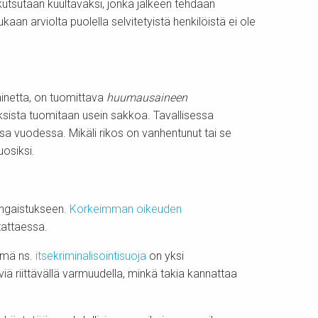
utsutaan kuultavaksi, jonka jälkeen tehdään
an arviolta puolella selvitetyistä henkilöistä ei ole
inetta, on tuomittava
huumausaineen
ista tuomitaan usein sakkoa. Tavallisessa
 vuodessa. Mikäli rikos on vanhentunut tai se
uosiksi.
rangaistukseen.
Korkeimman oikeuden
tattaessa.
Tämä ns.
itsekriminalisointisuoja
on yksi
viä riittävällä varmuudella, minkä takia kannattaa