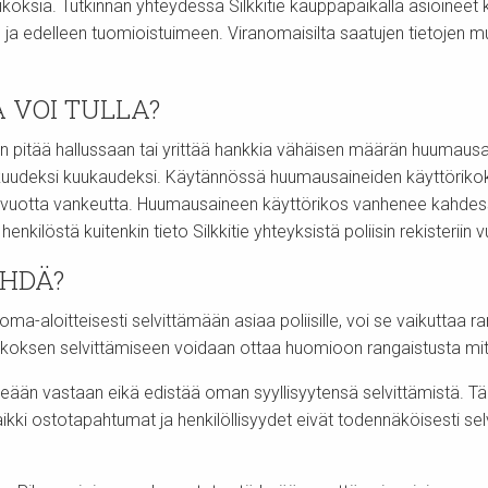
oksia. Tutkinnan yhteydessä Silkkitie kauppapaikalla asioineet k
ja edelleen tuomioistuimeen. Viranomaisilta saatujen tietojen muka
 VOI TULLA?
n pitää hallussaan tai yrittää hankkia vähäisen määrän huumausa
uudeksi kuukaudeksi. Käytännössä huumausaineiden käyttörikoks
vuotta vankeutta. Huumausaineen käyttörikos vanhenee kahdessa
enkilöstä kuitenkin tieto Silkkitie yhteyksistä poliisin rekisteriin v
EHDÄ?
a-aloitteisesti selvittämään asiaa poliisille, voi se vaikuttaa 
koksen selvittämiseen voidaan ottaa huomioon rangaistusta mi
tseään vastaan eikä edistää oman syyllisyytensä selvittämistä. 
ikki ostotapahtumat ja henkilöllisyydet eivät todennäköisesti sel