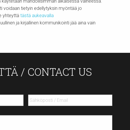
ua käytetään mahdollisimman aikaisessa vaiheessa.
 voidaan tietyin edellytyksin myöntää jo
me yhteyttä
tästä aukeavalla
inen ja kirjallinen kommunikointi jää aina vain
TTÄ / CONTACT US