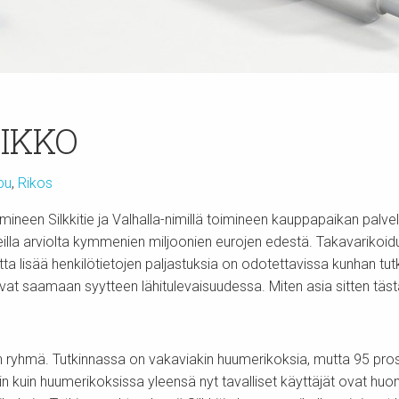
RIKKO
pu
,
Rikos
mineen Silkkitie ja Valhalla-nimillä toimineen kauppapaikan palv
illa arviolta kymmenien miljoonien eurojen edestä. Takavarikoidult
tta lisää henkilötietojen paljastuksia on odotettavissa kunhan tut
levat saamaan syytteen lähitulevaisuudessa. Miten asia sitten täs
jän ryhmä. Tutkinnassa on vakaviakin huumerikoksia, mutta 95 pros
n kuin huumerikoksissa yleensä nyt tavalliset käyttäjät ovat huo