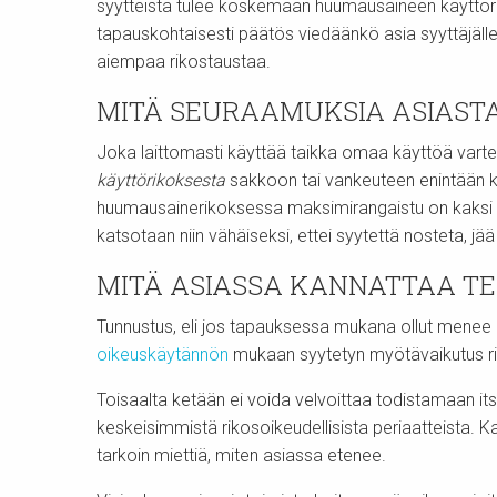
syytteistä tulee koskemaan huumausaineen käyttörik
tapauskohtaisesti päätös viedäänkö asia syyttäjälle 
aiempaa rikostaustaa.
MITÄ SEURAAMUKSIA ASIASTA
Joka laittomasti käyttää taikka omaa käyttöä varte
käyttörikoksesta
sakkoon tai vankeuteen enintään k
huumausainerikoksessa maksimirangaistu on kaksi 
katsotaan niin vähäiseksi, ettei syytettä nosteta, jää h
MITÄ ASIASSA KANNATTAA T
Tunnustus, eli jos tapauksessa mukana ollut menee om
oikeuskäytännön
mukaan syytetyn myötävaikutus ri
Toisaalta ketään ei voida velvoittaa todistamaan i
keskeisimmistä rikosoikeudellisista periaatteista. Ka
tarkoin miettiä, miten asiassa etenee.