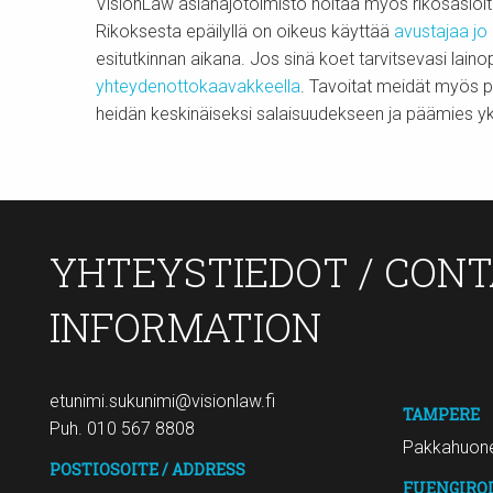
VisionLaw asianajotoimisto hoitaa myös rikosasioit
Rikoksesta epäilyllä on oikeus käyttää
avustajaa jo 
esitutkinnan aikana. Jos sinä koet tarvitsevasi lain
yhteydenottokaavakkeella
. Tavoitat meidät myös pu
heidän keskinäiseksi salaisuudekseen ja päämies yk
YHTEYSTIEDOT / CON
INFORMATION
etunimi.sukunimi@visionlaw.fi
TAMPERE
Puh. 010 567 8808
Pakkahuone
POSTIOSOITE / ADDRESS
FUENGIRO