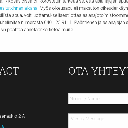
a. Rikosasioissa on korostetun tärkeää se, että asianajajan ap
esitutkinnan aikana
. Myös oikeusapu eli maksuton oikeudenkäynti
opillista apua, voit luottamuksellisesti ottaa asianajotoimistoom
helimitse numerosta 040 123 9111. Päämiehen ja asianajajan suull
sin päättää annetaanko tietoa muille.
TACT
OTA YHTEY
enaukio 2 A
LA