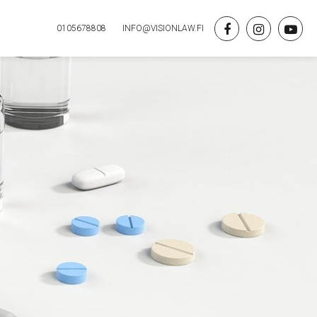
0105678808
INFO@VISIONLAW.FI