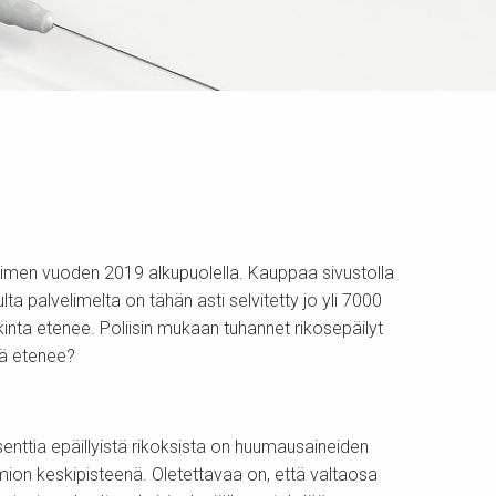
elimen vuoden 2019 alkupuolella. Kauppaa sivustolla
a palvelimelta on tähän asti selvitetty jo yli 7000
kinta etenee. Poliisin mukaan tuhannet rikosepäilyt
tä etenee?
enttia epäillyistä rikoksista on huumausaineiden
mion keskipisteenä. Oletettavaa on, että valtaosa