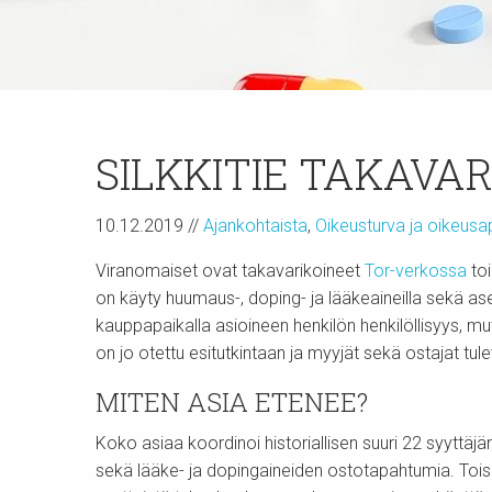
SILKKITIE TAKAVA
10.12.2019
//
Ajankohtaista
,
Oikeusturva ja oikeusa
Viranomaiset ovat takavarikoineet
Tor-verkossa
toi
on käyty huumaus-, doping- ja lääkeaineilla sekä ase
kauppapaikalla asioineen henkilön henkilöllisyys, mu
on jo otettu esitutkintaan ja myyjät sekä ostajat tu
MITEN ASIA ETENEE?
Koko asiaa koordinoi historiallisen suuri 22 syyttä
sekä lääke- ja dopingaineiden ostotapahtumia. Toisi