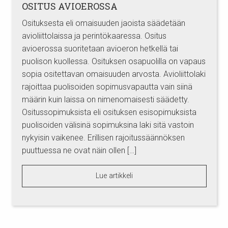
OSITUS AVIOEROSSA
Osituksesta eli omaisuuden jaoista säädetään
avioliittolaissa ja perintökaaressa. Ositus
avioerossa suoritetaan avioeron hetkellä tai
puolison kuollessa. Osituksen osapuolilla on vapaus
sopia ositettavan omaisuuden arvosta. Avioliittolaki
rajoittaa puolisoiden sopimusvapautta vain siinä
määrin kuin laissa on nimenomaisesti säädetty.
Ositussopimuksista eli osituksen esisopimuksista
puolisoiden välisinä sopimuksina laki sitä vastoin
nykyisin vaikenee. Erillisen rajoitussäännöksen
puuttuessa ne ovat näin ollen […]
Lue artikkeli