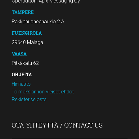
Operaattori: Apix Messaging Oy
TAMPERE
Pakkahuoneenaukio 2 A
FUENGIROLA
29640 Málaga
VAASA
Pitkäkatu 62
OHJEITA
Hinnasto
Toimeksiannon yleiset ehdot
Rekisteriseloste
OTA YHTEYTTÄ / CONTACT US