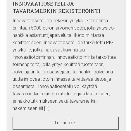
INNOVAATIOSETELI JA
TAVARAMERKIN REKISTERÖINTI
Innovaatioseteli on Tekesin yrityksille tarjoama
enintään 5000 euron arvoinen seteli, jolla yritys voi
hankkia asiantuntijapalveluita liiketoimintansa
kehittämiseen. Innovaatioseteli on tarkoitettu PK-
yrityksille, jotka haluavat käynnistää
innovaatiotoiminnan. Innovaatiotoiminta tarkoittaa
toimenpiteitä, joilla yritys kehittää tuotteitaan,
palvelujaan tai prosessejaan, tai hankkii palveluna
uutta innovaatiotoiminnassa tarvittavaa tietoa ja
osaamista. Innovaatiosetelin voi käyttää
tavaramerkin rekisteröintistrategian laatimiseen,
ennakkotutkimukseen sekä tavaramerkin
hakemiseen eli […]
Lue artikkeli