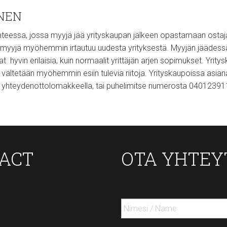
NEN
lanteessa, jossa myyjä jää yrityskaupan jälkeen opastamaan ostaj
myyjä myöhemmin irtautuu uudesta yrityksestä. Myyjän jäädessä
in erilaisia, kuin normaalit yrittäjän arjen sopimukset. Yrityskaup
 vältetään myöhemmin esiin tulevia riitoja. Yrityskaupoissa asia
an yhteydenottolomakkeella, tai puhelimitse numerosta 04012391
TACT
OTA YHTEY