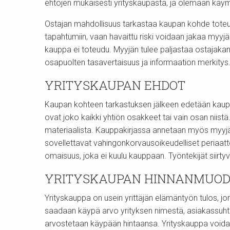
ehtojen mukaisesti yrityskaupasta, ja olemaan käy
Ostajan mahdollisuus tarkastaa kaupan kohde tote
tapahtumiin, vaan havaittu riski voidaan jakaa myyjä
kauppa ei toteudu. Myyjän tulee paljastaa ostajakand
osapuolten tasavertaisuus ja informaation merkitys
YRITYSKAUPAN EHDOT
Kaupan kohteen tarkastuksen jälkeen edetään kaupa
ovat joko kaikki yhtiön osakkeet tai vain osan niist
materiaalista. Kauppakirjassa annetaan myös myyjä
sovellettavat vahingonkorvausoikeudelliset periaa
omaisuus, joka ei kuulu kauppaan. Työntekijät siirtyv
YRITYSKAUPAN HINNANMUOD
Yrityskauppa on usein yrittäjän elämäntyön tulos, jon
saadaan käypä arvo yrityksen nimestä, asiakassuht
arvostetaan käypään hintaansa. Yrityskauppa voida