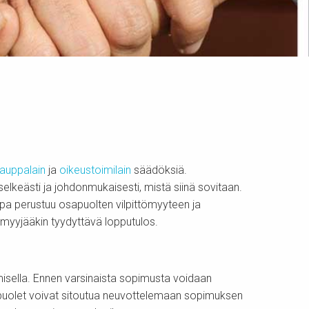
auppalain
ja
oikeustoimilain
säädöksiä.
lkeästi ja johdonmukaisesti, mistä siinä sovitaan.
pa perustuu osapuolten vilpittömyyteen ja
n myyjääkin tyydyttävä lopputulos.
misella. Ennen varsinaista sopimusta voidaan
sapuolet voivat sitoutua neuvottelemaan sopimuksen