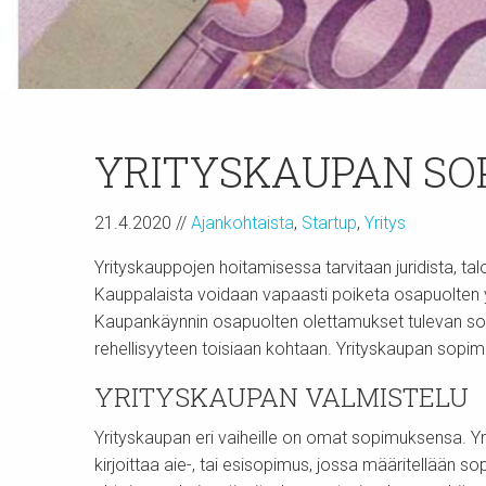
YRITYSKAUPAN SO
21.4.2020
//
Ajankohtaista
,
Startup
,
Yritys
Yrityskauppojen hoitamisessa tarvitaan juridista, ta
Kauppalaista voidaan vapaasti poiketa osapuolten yh
Kaupankäynnin osapuolten olettamukset tulevan sopi
rehellisyyteen toisiaan kohtaan. Yrityskaupan sopimu
YRITYSKAUPAN VALMISTELU
Yrityskaupan eri vaiheille on omat sopimuksensa. Yr
kirjoittaa aie-, tai esisopimus, jossa määritellää