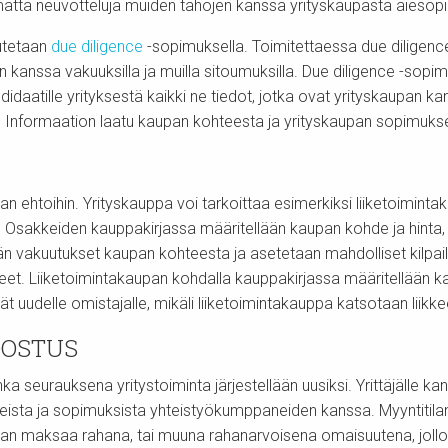
mättä neuvotteluja muiden tahojen kanssa yrityskaupasta aies
utetaan
due diligence
-sopimuksella. Toimitettaessa due diligence 
n kanssa vakuuksilla ja muilla sitoumuksilla. Due diligence -sop
idaatille yrityksestä kaikki ne tiedot, jotka ovat yrityskaupan k
. Informaation laatu kaupan kohteesta ja yrityskaupan sopimuks
n ehtoihin. Yrityskauppa voi tarkoittaa esimerkiksi liiketoimi
ä. Osakkeiden kauppakirjassa määritellään kaupan kohde ja hinta, s
n vakuutukset kaupan kohteesta ja asetetaan mahdolliset kilpai
tteet. Liiketoimintakaupan kohdalla kauppakirjassa määritellää
ät uudelle omistajalle, mikäli liiketoimintakauppa katsotaan liikk
OSTUS
ka seurauksena yritystoiminta järjestellään uusiksi. Yrittäjälle k
eista ja sopimuksista yhteistyökumppaneiden kanssa. Myyntitil
an maksaa rahana, tai muuna rahanarvoisena omaisuutena, joll