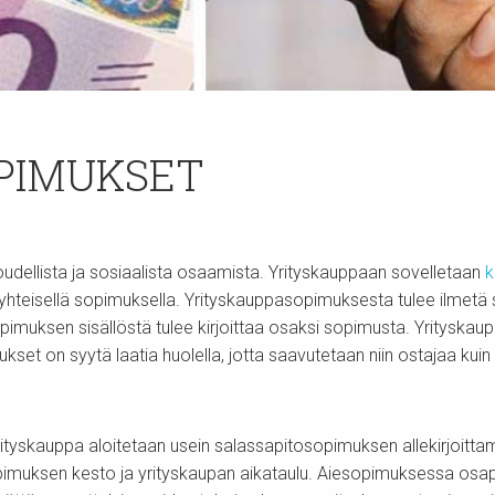
PIMUKSET
loudellista ja sosiaalista osaamista. Yrityskauppaan sovelletaan
k
teisellä sopimuksella. Yrityskauppasopimuksesta tulee ilmetä se
muksen sisällöstä tulee kirjoittaa osaksi sopimusta. Yrityskaup
kset on syytä laatia huolella, jotta saavutetaan niin ostajaa kui
ityskauppa aloitetaan usein salassapitosopimuksen allekirjoitta
n sopimuksen kesto ja yrityskaupan aikataulu. Aiesopimuksessa o