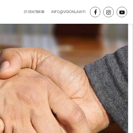
0105678808
INFO@VISIONLAW.FI