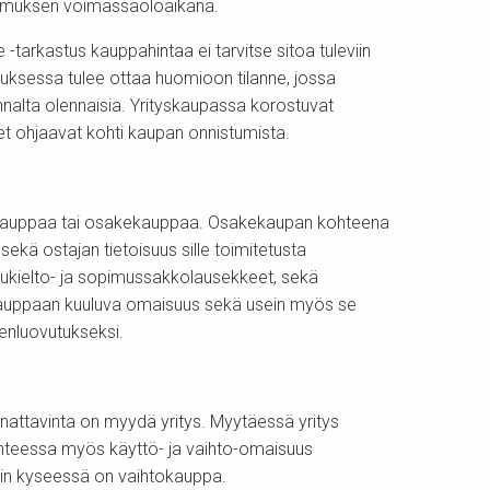
opimuksen voimassaoloaikana.
-tarkastus kauppahintaa ei tarvitse sitoa tuleviin
imuksessa tulee ottaa huomioon tilanne, jossa
annalta olennaisia. Yrityskaupassa korostuvat
et ohjaavat kohti kaupan onnistumista.
ntakauppaa tai osakekauppaa. Osakekaupan kohteena
ekä ostajan tietoisuus sille toimitetusta
lukielto- ja sopimussakkolausekkeet, sekä
n kauppaan kuuluva omaisuus sekä usein myös se
eenluovutukseksi.
annattavinta on myydä yritys. Myytäessä yritys
anteessa myös käyttö- ja vaihto-omaisuus
oin kyseessä on vaihtokauppa.