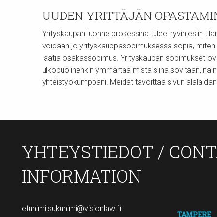
UUDEN YRITTÄJÄN OPASTAMI
Yrityskaupan luonne prosessina tulee hyvin esiin ti
voidaan jo yrityskauppasopimuksessa sopia, miten 
laatia osakassopimus. Yrityskaupan sopimukset ovat hyv
ulkopuolinenkin ymmärtää mistä siinä sovitaan, näin
yhteistyökumppani. Meidät tavoittaa sivun alalaid
YHTEYSTIEDOT / CON
INFORMATION
etunimi.sukunimi@visionlaw.fi
TAMPERE