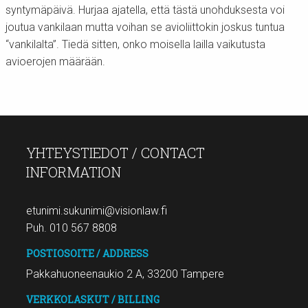
syntymäpäivä. Hurjaa ajatella, että tästä unohduksesta voi
joutua vankilaan mutta voihan se avioliittokin joskus tuntua
“vankilalta”. Tiedä sitten, onko moisella lailla vaikutusta
avioerojen määrään.
YHTEYSTIEDOT / CONTACT
INFORMATION
etunimi.sukunimi@visionlaw.fi
Puh. 010 567 8808
POSTIOSOITE / ADDRESS
Pakkahuoneenaukio 2 A, 33200 Tampere
VERKKOLASKUT / BILLING