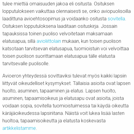
tulee miettiä omaisuuden jakoa eli ositusta. Osituksen
lopputulokseen vaikuttaa olennaisesti se, onko aviopuolisoilla
laadittuna avioehtosopimus ja voidaanko ositusta
sovitella
.
Osituksen lopputuloksena laaditaan osituskirja. Jossain
tapauksissa toinen puoliso velvoitetaan maksamaan
elatusapua, sillä
avioliittolain
mukaan, kun toisen puolison
katsotaan tarvitsevan elatusapua, tuomioistuin voi velvoittaa
toisen puolison suorittamaan elatusapua tälle elatusta
tarvitsevalle puolisolle.
Avioeron yhteydessä sovittaviksi tulevat myös kaikki lapsiin
liittyvät oikeudelliset kysymykset. Tällaisia asioita ovat lapsen
huolto, asuminen, tapaaminen ja elatus. Lapsen huolto,
asuminen, tapaamisoikeus ja elatusapu ovat asioita, joista
voidaan sopia, sovitella tuomioistuimessa tai käydä oikeutta
käräjäoikeudessa lapsiriitana. Näistä voit lukea lisää lasten
huoltoa, tapaamisoikeutta ja elatusta koskevasta
artikkelistamme
.