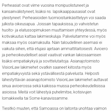
Perheasiat ovat viime vuosina monipuolistuneet ja
kansainvälistyneet, lisäksi ns. lapsikaappausasiat ovat
yleistyneet. Perheasioiden tuomioistuinkäsittelyyn voi saada
julkista oikeusapua. Joissain tapauksissa, jo vahvistetun
huolto- ja elatussopimuksen muuttamisen yhteydessä, myös
kotivakuutus kattaa lakimieskuluja. Palveluitamme voi myös
maksaa myös osamaksulla. Näin taloudellinen asemasi ei
vaikuta siihen, että etujasi ajetaan ammattitaitoisesti. Avioero
ja perheoikeudelliset asiat vaativat vankan lakiosaamisen
lisäksi empatiakykyä ja sovittelutaitoja. Asianajotoimisto
VisionLaw lakimiehet ovatkin saaneet kiitosta myös
empatiakyvyistä sekä ystävällisestä palvelusta. Helposti
lähestyttävän asianajotoimisto VisionLaw lakimiehet auttavat
sinua avioerossa sekä kaikissa muissa perheoikeudellisissa
asioissa. Meitä voit lähestyä puhelimitse, kotisivujen
lomakkeella tai Some-kanavissamme.
Tiesitkö muuten, että Samoassa on laitonta unohtaa vaimon