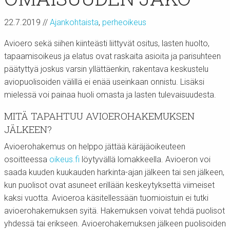
22.7.2019
//
Ajankohtaista
,
perheoikeus
Avioero sekä siihen kiinteästi liittyvät ositus, lasten huolto,
tapaamisoikeus ja elatus ovat raskaita asioita ja parisuhteen
päätyttyä joskus varsin yllättäenkin, rakentava keskustelu
aviopuolisoiden välillä ei enää useinkaan onnistu. Lisäksi
mielessä voi painaa huoli omasta ja lasten tulevaisuudesta.
MITÄ TAPAHTUU AVIOEROHAKEMUKSEN
JÄLKEEN?
Avioerohakemus on helppo jättää käräjäoikeuteen
osoitteessa
oikeus.fi
löytyvällä lomakkeella. Avioeron voi
saada kuuden kuukauden harkinta-ajan jälkeen tai sen jälkeen,
kun puolisot ovat asuneet erillään keskeytyksettä viimeiset
kaksi vuotta. Avioeroa käsitellessään tuomioistuin ei tutki
avioerohakemuksen syitä. Hakemuksen voivat tehdä puolisot
yhdessä tai erikseen. Avioerohakemuksen jälkeen puolisoiden