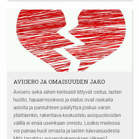
AVIOERO JA OMAISUUDEN JAKO
Avioero sekä siihen kiinteästi liittyvät ositus, lasten
huolto, tapaamisoikeus ja elatus ovat raskaita
asioita ja parisuhteen päätyttyä joskus varsin
yllättäenkin, rakentava keskustelu aviopuolisoiden
välillä ei enää useinkaan onnistu. Lisäksi mielessä
voi painaa huoli omasta ja lasten tulevaisuudesta.
Mitä tapahtuu avioerohakemuksen jälkeen?