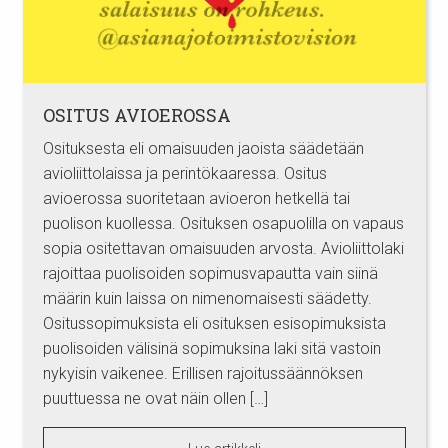
OSITUS AVIOEROSSA
Osituksesta eli omaisuuden jaoista säädetään
avioliittolaissa ja perintökaaressa. Ositus
avioerossa suoritetaan avioeron hetkellä tai
puolison kuollessa. Osituksen osapuolilla on vapaus
sopia ositettavan omaisuuden arvosta. Avioliittolaki
rajoittaa puolisoiden sopimusvapautta vain siinä
määrin kuin laissa on nimenomaisesti säädetty.
Ositussopimuksista eli osituksen esisopimuksista
puolisoiden välisinä sopimuksina laki sitä vastoin
nykyisin vaikenee. Erillisen rajoitussäännöksen
puuttuessa ne ovat näin ollen […]