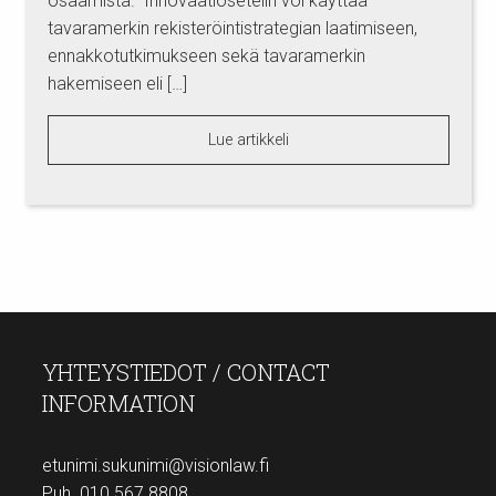
osaamista. Innovaatiosetelin voi käyttää
tavaramerkin rekisteröintistrategian laatimiseen,
ennakkotutkimukseen sekä tavaramerkin
hakemiseen eli […]
Lue artikkeli
YHTEYSTIEDOT / CONTACT
INFORMATION
etunimi.sukunimi@visionlaw.fi
Puh. 010 567 8808